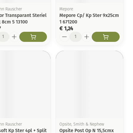
n Rauscher
Mepore
or Transparant Steriel
Mepore Cp/ Kp Ster 9x25cm
 8cm 5 13100
1 671200
7
€ 1,24
l
Aantal
n Rauscher
Opsite, Smith & Nephew
oft Kp Ster 4pl + Split
Opsite Post Op N 15,5cmx