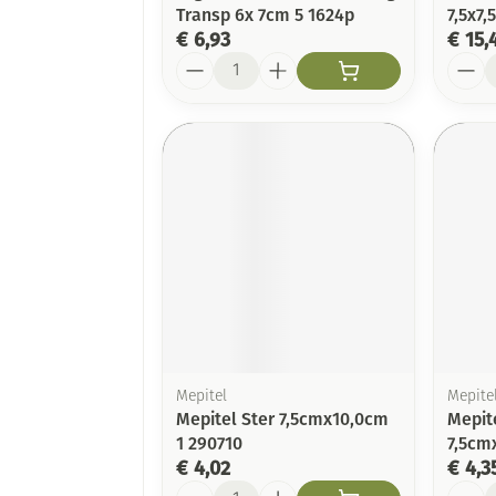
Transp 6x 7cm 5 1624p
7,5x7
€ 6,93
€ 15,
Aantal
Aanta
Mepitel
Mepite
Mepitel Ster 7,5cmx10,0cm
Mepit
1 290710
7,5cm
€ 4,02
€ 4,3
Aantal
Aanta