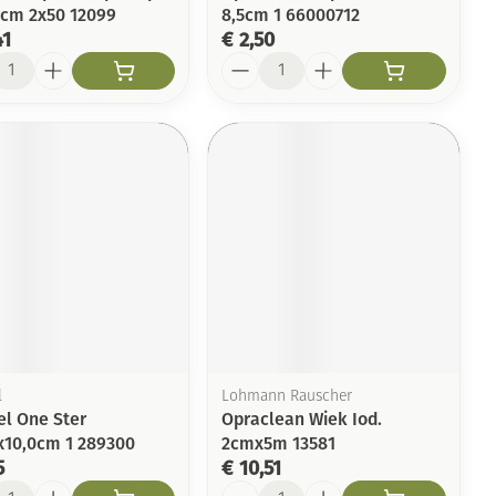
,5cm 2x50 12099
8,5cm 1 66000712
41
€ 2,50
l
Aantal
l
Lohmann Rauscher
el One Ster
Opraclean Wiek Iod.
x10,0cm 1 289300
2cmx5m 13581
5
€ 10,51
l
Aantal