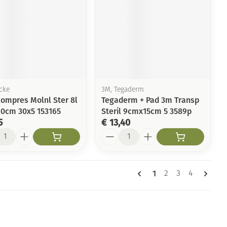
cke
3M, Tegaderm
ompres Molnl Ster 8l
Tegaderm + Pad 3m Transp
5,0cm 30x5 153165
Steril 9cmx15cm 5 3589p
5
€ 13,40
l
Aantal
Pagina's
U lees momenteel p
1
Pagina
Pagina
Pagina
2
3
4