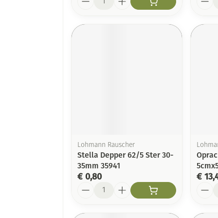
Lohmann Rauscher
Lohman
Stella Depper 62/5 Ster 30-
Oprac
35mm 35941
5cmx5
€ 0,80
€ 13,
Aantal
Aanta