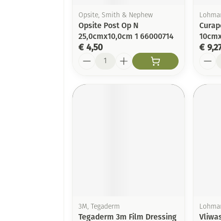
Opsite, Smith & Nephew
Lohman
Opsite Post Op N
Curap
25,0cmx10,0cm 1 66000714
10cmx
€ 4,50
€ 9,2
Aantal
Aanta
3M, Tegaderm
Lohman
Tegaderm 3m Film Dressing
Vliwas