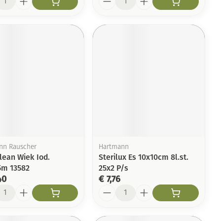
n Rauscher
Hartmann
lean Wiek Iod.
Sterilux Es 10x10cm 8l.st.
m 13582
25x2 P/s
40
€ 7,76
l
Aantal