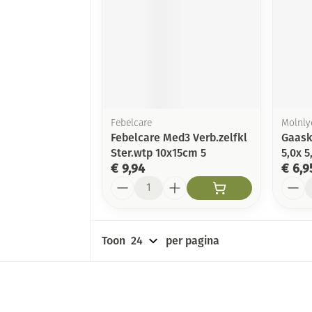
Febelcare
Molnly
Febelcare Med3 Verb.zelfkl
Gaask
Ster.wtp 10x15cm 5
5,0x 
€ 9,94
€ 6,9
Aantal
Aanta
Toon
per pagina