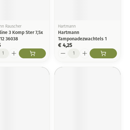
Toon meer
Arm
duw
Haar
Elleboog
Zelfbruiner
er
Enkel en voet
n Rauscher
Hartmann
line 3 Komp Ster 7,5x
Hartmann
Toon meer
 12 36038
Tamponadezwachtels 1
Scheren
n
5
€ 4,25
l
Aantal
ys en -druppels
CBD