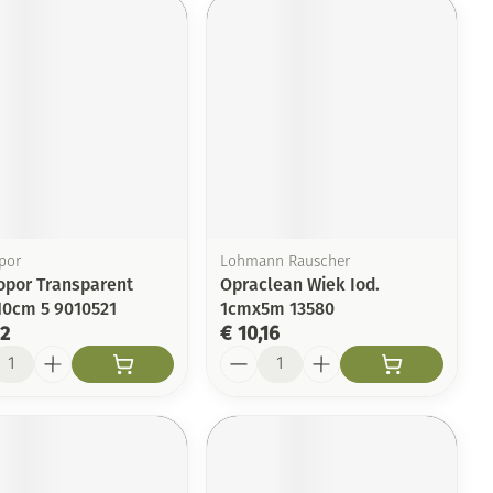
por
Lohmann Rauscher
por Transparent
Opraclean Wiek Iod.
0cm 5 9010521
1cmx5m 13580
12
€ 10,16
l
Aantal