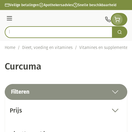
Ga naar de inhoud
Veilige betalingen
Apothekersadvies
Snelle beschikbaarheid
Menu
Zoek
Product, merk, categorie...
Home
/
Dieet, voeding en vitamines
/
Vitamines en supplementen
Curcuma
Filteren
Doorgaan naar productlijst
Prijs
filter