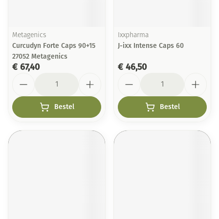
Metagenics
Ixxpharma
Curcudyn Forte Caps 90+15
J-ixx Intense Caps 60
27052 Metagenics
€ 67,40
€ 46,50
Aantal
Aantal
Bestel
Bestel