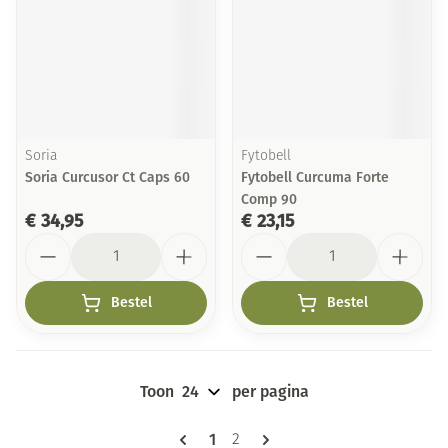
Soria
Fytobell
Soria Curcusor Ct Caps 60
Fytobell Curcuma Forte
Comp 90
€ 34,95
€ 23,15
Aantal
Aantal
Bestel
Bestel
Toon
per pagina
Pagina's
U lees momenteel pagina
1
Pagina
2