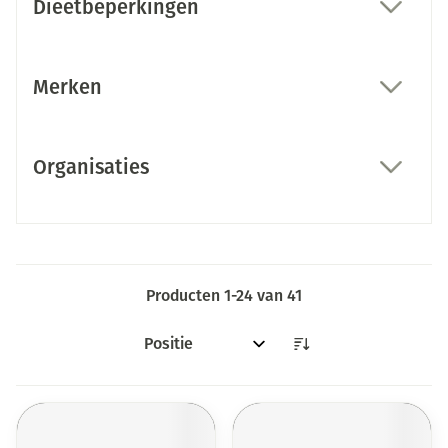
Dieetbeperkingen
filter
Merken
filter
Organisaties
filter
Producten
1
-
24
van
41
Sorteer op: