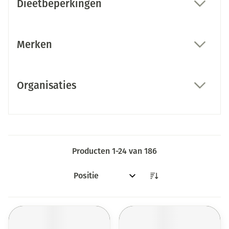
Dieetbeperkingen
filter
Merken
filter
Organisaties
filter
Producten
1
-
24
van
186
Sorteer op: