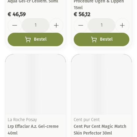
Aqua Gel-cr Celvern. 50ml
Procedure Ogen & Lippen
15ml
€ 46,59
€ 56,12
Aantal
Aantal
Bestel
Bestel
La Roche Posay
Cent pur Cent
Lrp Effaclar A.z. Gel-creme
Cent Pur Cent Magic Match
40ml
Skin Perfector 30ml