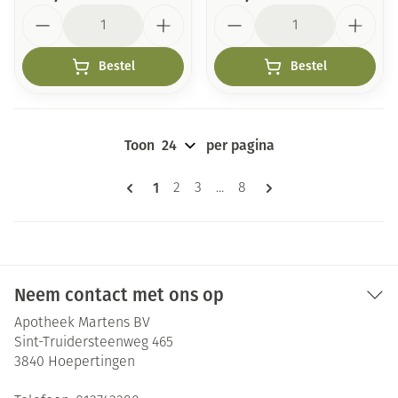
Aantal
Aantal
Bestel
Bestel
Toon
per pagina
Pagina's
U lees momenteel pagina
1
Pagina
Pagina
Pagina
2
3
...
8
Neem contact met ons op
Apotheek Martens BV
Sint-Truidersteenweg 465
3840
Hoepertingen