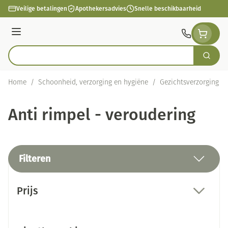
Ga naar de inhoud
Veilige betalingen
Apothekersadvies
Snelle beschikbaarheid
Menu
Zoek
Product, merk, categorie...
Home
/
Schoonheid, verzorging en hygiëne
/
Gezichtsverzorging
/
Anti rimpel - veroudering
Filteren
Doorgaan naar productlijst
Prijs
filter