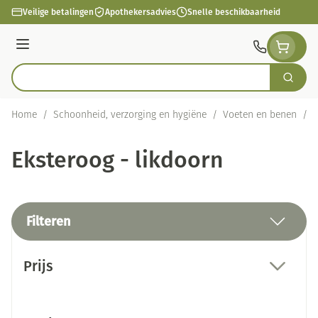
Ga naar de inhoud
Veilige betalingen
Apothekersadvies
Snelle beschikbaarheid
Menu
Zoek
Product, merk, categorie...
Home
/
Schoonheid, verzorging en hygiëne
/
Voeten en benen
/
E
Eksteroog - likdoorn
Filteren
Doorgaan naar productlijst
Prijs
filter