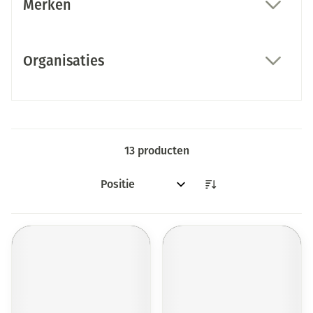
Merken
filter
Organisaties
filter
13
producten
Sorteer op: