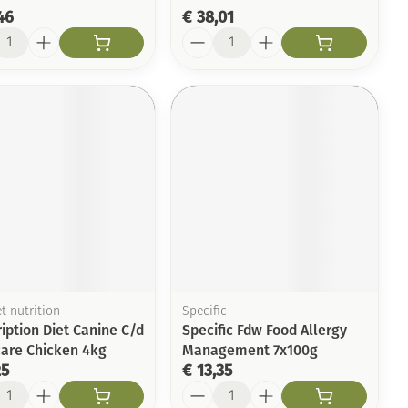
46
€ 38,01
l
Aantal
et nutrition
Specific
iption Diet Canine C/d
Specific Fdw Food Allergy
care Chicken 4kg
Management 7x100g
25
€ 13,35
l
Aantal