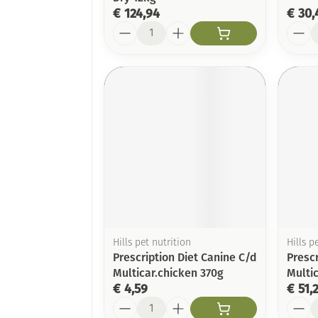
€ 124,94
€ 30,
Aantal
Aanta
Hills pet nutrition
Hills p
Prescription Diet Canine C/d
Prescr
Multicar.chicken 370g
Multi
€ 4,59
€ 51,
Aantal
Aanta