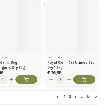
Canin
Royal Canin
 Canin Dog
Royal Canin Cat Urinary S/o
ergenic Dry 3kg
Dry 1,5kg
56
€ 26,88
l
Aantal
Pagina's
U lees momenteel pagin
1
Pagina
Pagina
Pagina
2
3
...
15