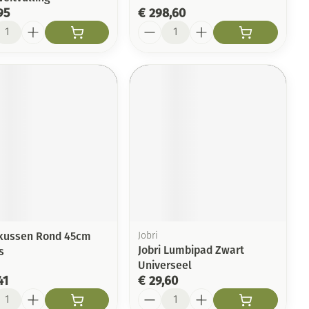
95
€ 298,60
l
Aantal
kussen Rond 45cm
Jobri
Jobri Lumbipad Zwart
s
Universeel
41
€ 29,60
l
Aantal