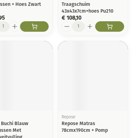
ssen + Hoes Zwart
Traagschuim
43x43x7cm+hoes Pu210
95
€ 108,10
l
Aantal
Repose
l Buchi Blauw
Repose Matras
ssen Met
78cmx190cm + Pomp
eitvulling