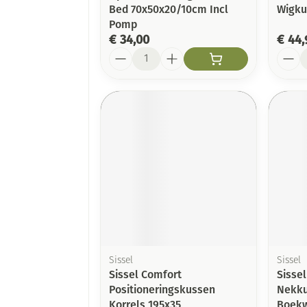
Bed 70x50x20/10cm Incl
Wigku
Pomp
€ 34,00
€ 44,
Aantal
Aanta
Sissel
Sissel
Sissel Comfort
Sisse
Positioneringskussen
Nekku
Korrels 195x35
Boekw