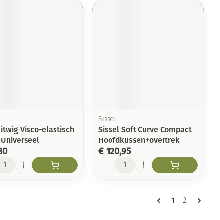
Sissel
Zitwig Visco-elastisch
Sissel Soft Curve Compact
 Universeel
Hoofdkussen+overtrek
80
€ 120,95
l
Aantal
Pagina's
U lees momen
1
Pagina
2