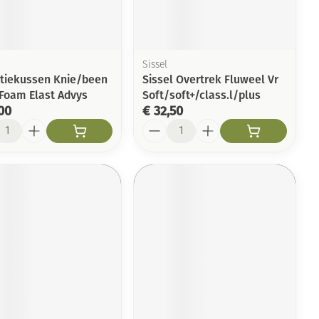
Toon meer
Arm
duw
Haar
Elleboog
Zelfbruiner
er
Enkel en voet
Sissel
tiekussen Knie/been
Sissel Overtrek Fluweel Vr
Toon meer
 Foam Elast Advys
Soft/soft+/class.l/plus
Scheren
n
00
€ 32,50
l
Aantal
ys en -druppels
CBD