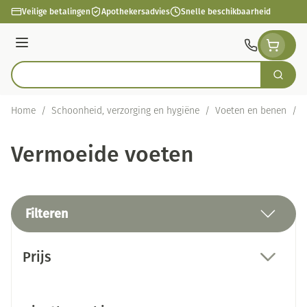
Ga naar de inhoud
Veilige betalingen
Apothekersadvies
Snelle beschikbaarheid
Menu
Zoek
Product, merk, categorie...
Home
/
Schoonheid, verzorging en hygiëne
/
Voeten en benen
/
V
Vermoeide voeten
Filteren
Doorgaan naar productlijst
Prijs
filter