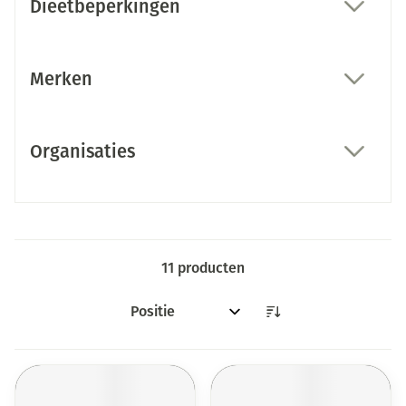
Dieetbeperkingen
filter
Merken
filter
Organisaties
filter
11
producten
Sorteer op: