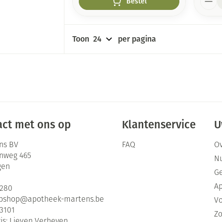
Bestel
Toon
per pagina
ct met ons op
Klantenservice
U
ns BV
FAQ
Ov
enweg 465
Nu
gen
G
Ap
2280
bshop@
apotheek-martens.be
Vo
3101
Zo
is:
Lieven Verheyen