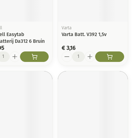
Toon meer
Arm
duw
Haar
Elleboog
Zelfbruiner
er
Enkel en voet
ll
Varta
ell Easytab
Varta Batt. V392 1,5v
Toon meer
tterij Da312 6 Bruin
Scheren
n
95
€ 3,16
l
Aantal
ys en -druppels
CBD