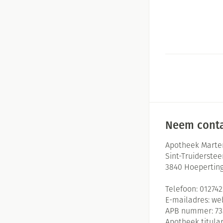
Neem conta
Apotheek Marte
Sint-Truiderste
3840
Hoepertin
Telefoon:
01274
E-mailadres:
we
APB nummer:
73
Apotheek titular