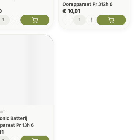
Oorapparaat Pr 312h 6
0
€ 10,01
l
Aantal
nic
nic Batterij
paraat Pr 13h 6
01
l