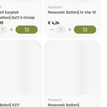
ll
Panasonic
ell Easytab
Panasonic Batterij Sr 41w 10
tterij Da13 6 Oranje
95
€ 4,24
l
Aantal
Panasonic
Baterij V377
Panasonic Batterij