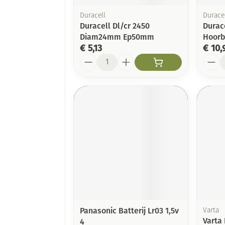
Duracell
Durace
Duracell Dl/cr 2450
Durac
Diam24mm Ep50mm
Hoorba
€ 5,13
€ 10,
Aantal
Aanta
Panasonic Batterij Lr03 1,5v
Varta
Varta 
4