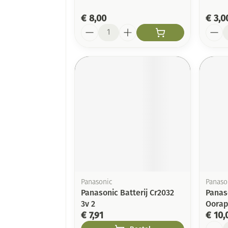
€ 8,00
€ 3,0
Aantal
Aanta
Panasonic
Panaso
Panasonic Batterij Cr2032
Panaso
3v 2
Oorap
€ 7,91
€ 10,
Aanta