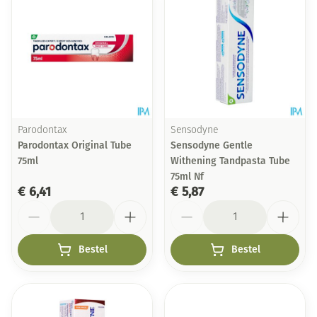
Parodontax
Sensodyne
Parodontax Original Tube
Sensodyne Gentle
75ml
Withening Tandpasta Tube
75ml Nf
€ 6,41
€ 5,87
Aantal
Aantal
Bestel
Bestel