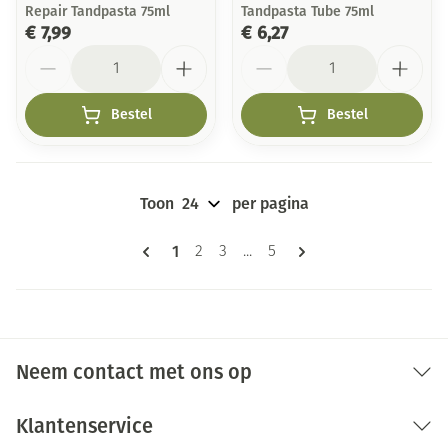
Repair Tandpasta 75ml
Tandpasta Tube 75ml
€ 7,99
€ 6,27
Aantal
Aantal
Bestel
Bestel
Toon
per pagina
Pagina's
U lees momenteel pagina
1
Pagina
Pagina
Pagina
2
3
...
5
Neem contact met ons op
Klantenservice