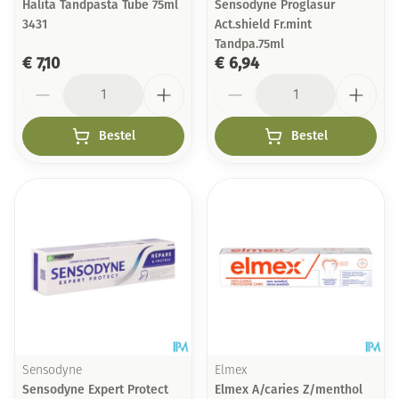
Halita Tandpasta Tube 75ml
Sensodyne Proglasur
3431
Act.shield Fr.mint
Tandpa.75ml
€ 7,10
€ 6,94
Aantal
Aantal
Bestel
Bestel
Sensodyne
Elmex
Sensodyne Expert Protect
Elmex A/caries Z/menthol