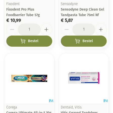
Fixodent
Sensodyne
Fixodent Pro Plus
Sensodyne Deep Clean Gel
Foodbarrier Tube 57g
Tandpasta Tube 75ml Nf
€ 10,99
€ 5,87
Aantal
Aantal
Bestel
Bestel
Corega
Dentaid, Vitis
Corega Ultimate All-in-1 70g
Vitis Gezond Tandvlees