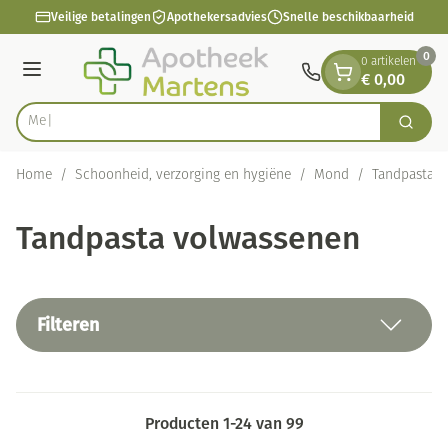
Dia 1 van 1
Ga naar de inhoud
Veilige betalingen
Apothekersadvies
Snelle beschikbaarheid
0
0 artikelen
€ 0,00
Menu
Vi
Zoek
Product, merk, categorie...
Home
/
Schoonheid, verzorging en hygiëne
/
Mond
/
Tandpasta
Tandpasta volwassenen
Filteren
Producten
1
-
24
van
99