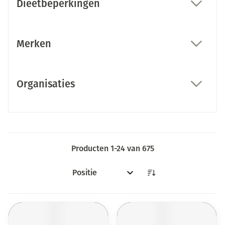
Dieetbeperkingen
filter
Merken
filter
Organisaties
filter
Producten
1
-
24
van
675
Sorteer op: