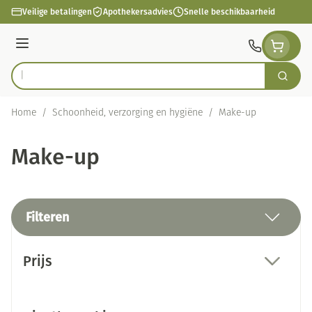
Ga naar de inhoud
Veilige betalingen
Apothekersadvies
Snelle beschikbaarheid
Menu
Zoek
Product, merk, categorie...
Home
/
Schoonheid, verzorging en hygiëne
/
Make-up
Make-up
Filteren
Doorgaan naar productlijst
Prijs
filter