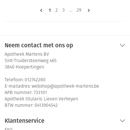
Pagina's
U lees momenteel pagina
1
Pagina
Pagina
Pagina
2
3
...
29
Neem contact met ons op
Apotheek Martens BV
Sint-Truidersteenweg 465
3840
Hoepertingen
Telefoon:
012742280
E-mailadres:
webshop@
apotheek-martens.be
APB nummer:
733101
Apotheek titularis:
Lieven Verheyen
BTW nummer:
0413904542
Klantenservice