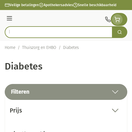
Ga naar de inhoud
Veilige betalingen
Apothekersadvies
Snelle beschikbaarheid
Menu
Zoek
Product, merk, categorie...
Home
/
Thuiszorg en EHBO
/
Diabetes
Diabetes
Filteren
Doorgaan naar productlijst
Prijs
filter