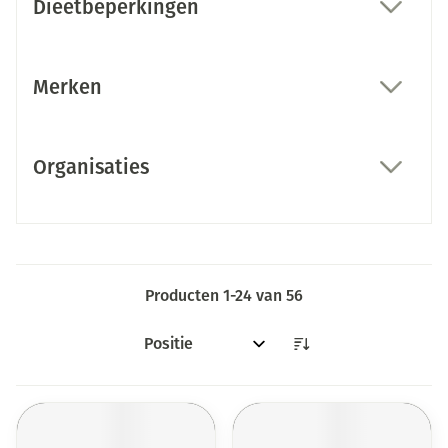
Dieetbeperkingen
filter
Merken
filter
Organisaties
filter
Producten
1
-
24
van
56
Sorteer op: