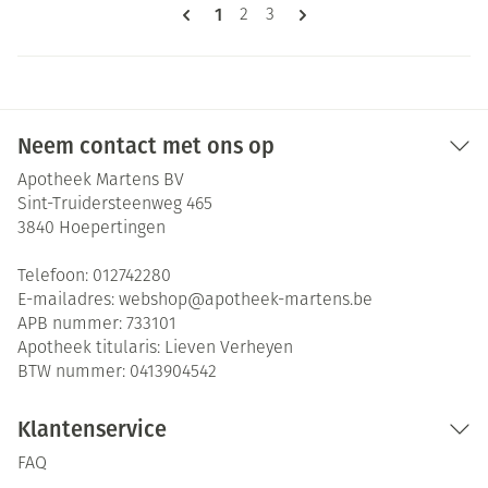
Pagina's
U lees momenteel pagina
1
Pagina
Pagina
2
3
Neem contact met ons op
Apotheek Martens BV
Sint-Truidersteenweg 465
3840
Hoepertingen
Telefoon:
012742280
E-mailadres:
webshop@
apotheek-martens.be
APB nummer:
733101
Apotheek titularis:
Lieven Verheyen
BTW nummer:
0413904542
Klantenservice
FAQ