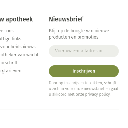
Toon meer
Arm
duw
Haar
Elleboog
Zelfbruiner
w apotheek
Nieuwsbrief
er
Enkel en voet
er ons
Blijf op de hoogte van nieuwe
Toon meer
producten en promoties
ttige links
Scheren
n
ezondheidsnieuws
E-mail adres
ys en -druppels
otheker van wacht
orschrift
CBD
Inschrijven
rgtarieven
Door op inschrijven te klikken, schrijft
u zich in voor onze nieuwsbrief en gaat
u akkoord met onze
privacy policy
.