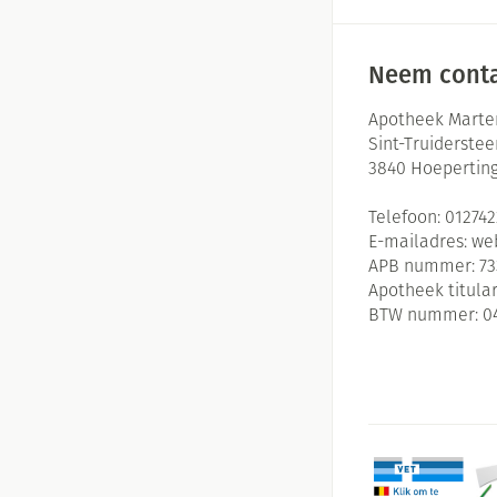
Massagebalsem en
Handhygiëne
Neem conta
Manicure & pedic
Hormonaal stelse
Apotheek Marte
Mond
Sint-Truiderste
3840
Hoepertin
Droge mond
Telefoon:
01274
Elektrische tande
E-mailadres:
we
Interdentaal - flo
APB nummer:
73
Apotheek titular
Kunstgebit
BTW nummer:
0
Toon meer