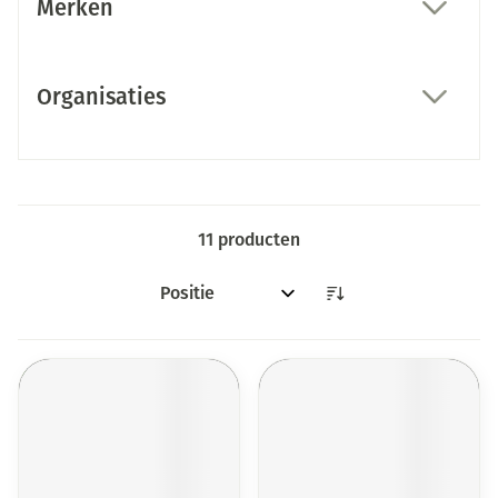
Merken
filter
Organisaties
filter
11
producten
Sorteer op: