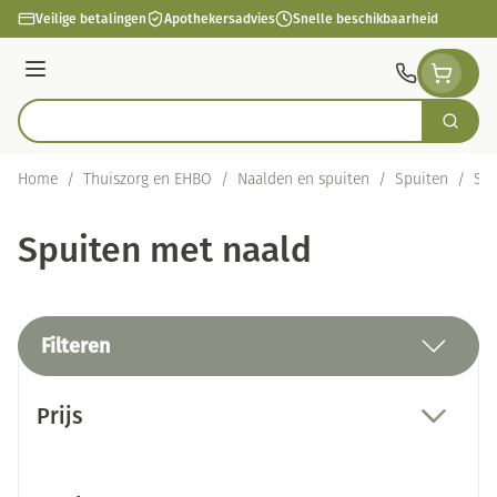
Ga naar de inhoud
Veilige betalingen
Apothekersadvies
Snelle beschikbaarheid
Menu
Zoek
Product, merk, categorie...
Home
/
Thuiszorg en EHBO
/
Naalden en spuiten
/
Spuiten
/
Spu
Spuiten met naald
Filteren
Doorgaan naar productlijst
Prijs
filter