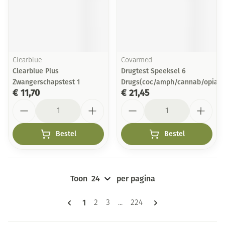
Clearblue
Covarmed
Clearblue Plus
Drugtest Speeksel 6
Zwangerschapstest 1
Drugs(coc/amph/cannab/opiat/
€ 11,70
€ 21,45
Aantal
Aantal
Bestel
Bestel
Toon
per pagina
Pagina's
U lees momenteel pagina
1
Pagina
Pagina
Pagina
2
3
...
224