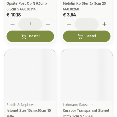
Opsite Post Op N 9,5cmx
Melolin Kp Ster 5x 5cm 25
8,5cm 5 66030314
66030260
€ 10,18
€ 3,64
Aantal
Aantal
Bestel
Bestel
Smith & Nephew
Lohmann Rauscher
Jelonet Ster 10cmx10cm 10
Curapor Transparant Steriel
7404
7cmx 5cm 5 13099