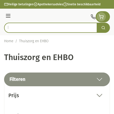
Ga naar de inhoud
Veilige betalingen
Apothekersadvies
Snelle beschikbaarheid
Menu
Zoek
Product, merk, categorie...
Home
/
Thuiszorg en EHBO
Thuiszorg en EHBO
Filteren
Doorgaan naar productlijst
Prijs
filter