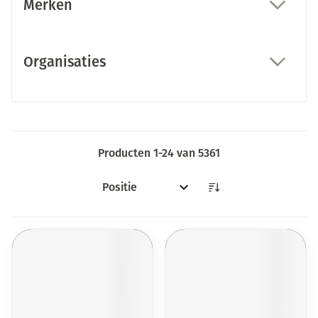
Merken
filter
Organisaties
filter
Producten
1
-
24
van
5361
Sorteer op: