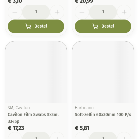
€ 3,10
€ 20,99
Aantal
Aantal
Bestel
Bestel
3M, Cavilon
Hartmann
Cavilon Film Swabs 5x3ml
Soft-zellin 60x30mm 100 P/s
3345p
€ 17,23
€ 5,81
Aantal
Aantal