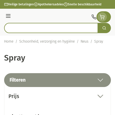
Ga naar de inhoud
Veilige betalingen
Apothekersadvies
Snelle beschikbaarheid
Menu
Zoek
Product, merk, categorie...
Home
/
Schoonheid, verzorging en hygiëne
/
Neus
/
Spray
Spray
Filteren
Doorgaan naar productlijst
Prijs
filter