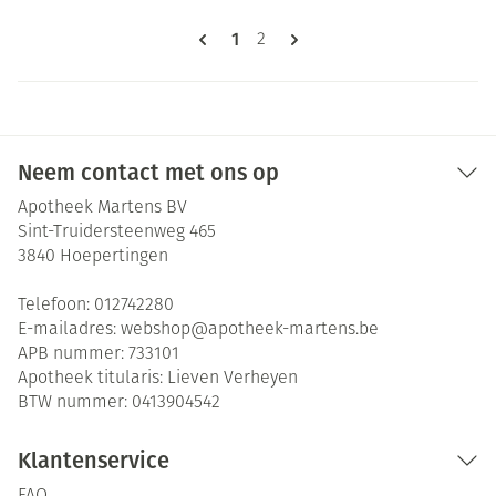
Pagina's
U lees momenteel pagina
1
Pagina
2
Neem contact met ons op
Apotheek Martens BV
Sint-Truidersteenweg 465
3840
Hoepertingen
Telefoon:
012742280
E-mailadres:
webshop@
apotheek-martens.be
APB nummer:
733101
Apotheek titularis:
Lieven Verheyen
BTW nummer:
0413904542
Klantenservice