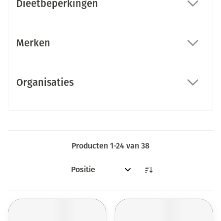
Dieetbeperkingen
filter
Merken
filter
Organisaties
filter
Producten
1
-
24
van
38
Sorteer op: