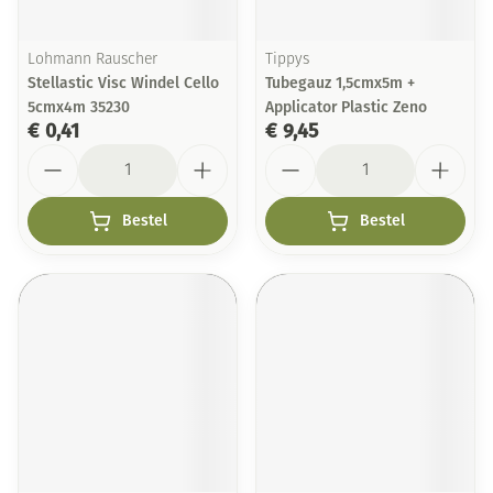
Lohmann Rauscher
Tippys
Stellastic Visc Windel Cello
Tubegauz 1,5cmx5m +
5cmx4m 35230
Applicator Plastic Zeno
€ 0,41
€ 9,45
Aantal
Aantal
Bestel
Bestel