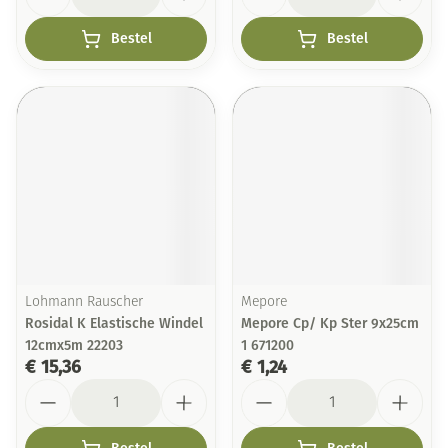
Bestel
Bestel
Lohmann Rauscher
Mepore
Rosidal K Elastische Windel
Mepore Cp/ Kp Ster 9x25cm
12cmx5m 22203
1 671200
€ 15,36
€ 1,24
Aantal
Aantal