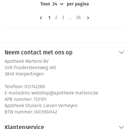
Toon
per pagina
Pagina's
U lees momenteel pagina
1
Pagina
Pagina
Pagina
2
3
...
36
Neem contact met ons op
Apotheek Martens BV
Sint-Truidersteenweg 465
3840
Hoepertingen
Telefoon:
012742280
E-mailadres:
webshop@
apotheek-martens.be
APB nummer:
733101
Apotheek titularis:
Lieven Verheyen
BTW nummer:
0413904542
Klantenservice