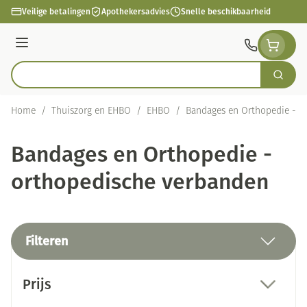
Ga naar de inhoud
Veilige betalingen
Apothekersadvies
Snelle beschikbaarheid
Menu
Zoek
Product, merk, categorie...
Home
/
Thuiszorg en EHBO
/
EHBO
/
Bandages en Orthopedie - o
Bandages en Orthopedie -
orthopedische verbanden
Filteren
Doorgaan naar productlijst
Prijs
filter