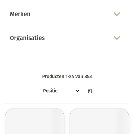
Merken
filter
Organisaties
filter
Producten
1
-
24
van
853
Sorteer op: