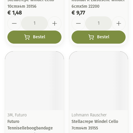
10cmx4m 35156
6cmx5m 22200
€ 1,48
€ 9,77
Aantal
Aantal
Bestel
Bestel
3M, Futuro
Lohmann Rauscher
Futuro
Stellacrepe Windel Cello
Tenniselleboogbandage
7cmx4m 35155