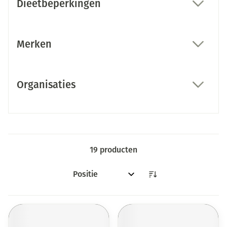
Dieetbeperkingen
filter
Merken
filter
Organisaties
filter
19
producten
Sorteer op: