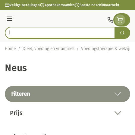
Ga naar de inhoud
Veilige betalingen
Apothekersadvies
Snelle beschikbaarheid
Menu
Zoek
Product, merk, categorie...
Home
/
Dieet, voeding en vitamines
/
Voedingstherapie & welzijn
Neus
Filteren
Doorgaan naar productlijst
Prijs
filter