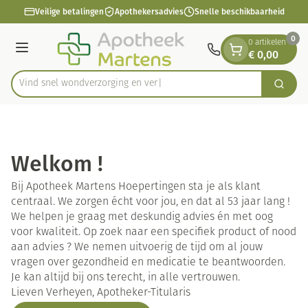
Dia 1 van 1
Ga naar de inhoud
Veilige betalingen
Apothekersadvies
Snelle beschikbaarheid
0
0 artikelen
€ 0,00
Menu
V
Zoek
Product, merk, categorie...
Welkom !
Bij Apotheek Martens Hoepertingen sta je als klant
centraal. We zorgen écht voor jou, en dat al 53 jaar lang !
We helpen je graag met deskundig advies én met oog
voor kwaliteit. Op zoek naar een specifiek product of nood
aan advies ? We nemen uitvoerig de tijd om al jouw
vragen over gezondheid en medicatie te beantwoorden.
Je kan altijd bij ons terecht, in alle vertrouwen.
Lieven Verheyen, Apotheker-Titularis