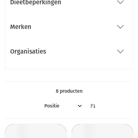
Dieetbeperkingen
filter
Merken
filter
Organisaties
filter
8
producten
Sorteer op: