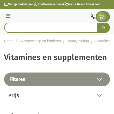
Ga naar de inhoud
Veilige betalingen
Apothekersadvies
Snelle beschikbaarheid
Menu
Zoek
Product, merk, categorie...
Home
/
Zwangerschap en kinderen
/
Zwangerschap
/
Vitamines e
Vitamines en supplementen
Filteren
Doorgaan naar productlijst
Prijs
filter