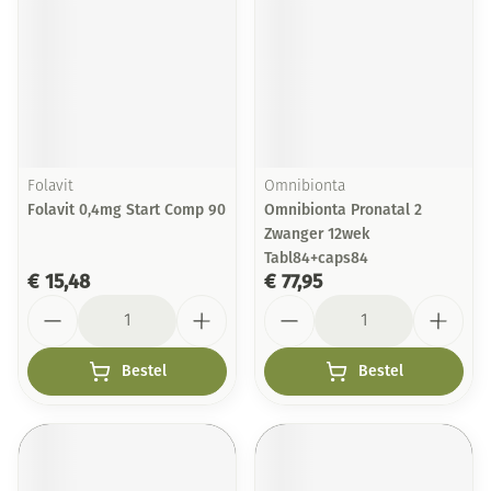
Folavit
Omnibionta
Folavit 0,4mg Start Comp 90
Omnibionta Pronatal 2
Zwanger 12wek
Tabl84+caps84
€ 15,48
€ 77,95
Aantal
Aantal
Bestel
Bestel