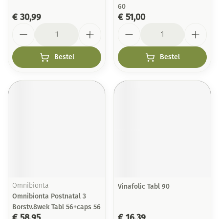
60
€ 30,99
€ 51,00
Aantal
Aantal
Bestel
Bestel
Omnibionta
Vinafolic Tabl 90
Omnibionta Postnatal 3
Borstv.8wek Tabl 56+caps 56
€ 58,95
€ 16,39