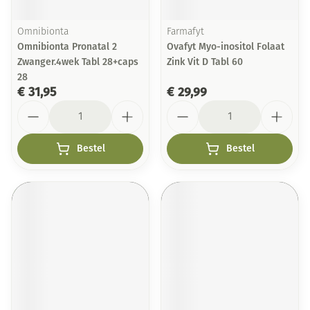
Omnibionta
Farmafyt
Omnibionta Pronatal 2
Ovafyt Myo-inositol Folaat
Zwanger.4wek Tabl 28+caps
Zink Vit D Tabl 60
28
€ 31,95
€ 29,99
Aantal
Aantal
Bestel
Bestel