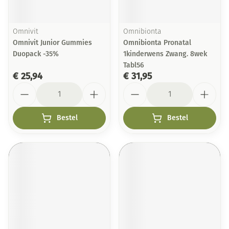
Omnivit
Omnibionta
Omnivit Junior Gummies
Omnibionta Pronatal
Duopack -35%
1kinderwens Zwang. 8wek
Tabl56
€ 25,94
€ 31,95
Aantal
Aantal
Bestel
Bestel