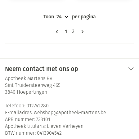
Toon
per pagina
Pagina's
U lees momenteel pagina
1
Pagina
2
Neem contact met ons op
Apotheek Martens BV
Sint-Truidersteenweg 465
3840
Hoepertingen
Telefoon:
012742280
E-mailadres:
webshop@
apotheek-martens.be
APB nummer:
733101
Apotheek titularis:
Lieven Verheyen
BTW nummer:
0413904542