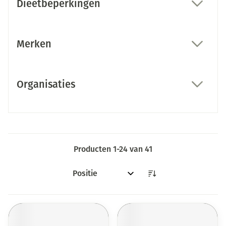
Dieetbeperkingen
filter
Merken
filter
Organisaties
filter
Producten
1
-
24
van
41
Sorteer op: