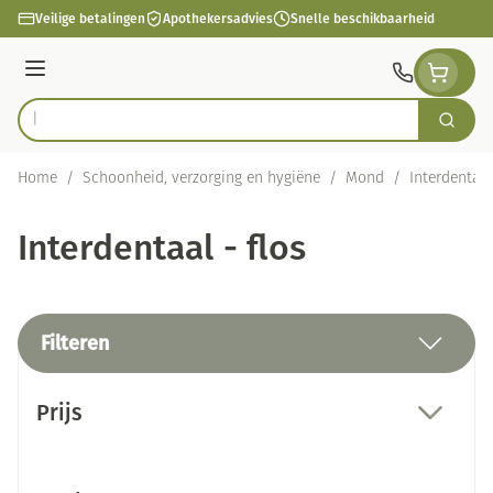
Ga naar de inhoud
Veilige betalingen
Apothekersadvies
Snelle beschikbaarheid
Menu
Zoek
Product, merk, categorie...
Home
/
Schoonheid, verzorging en hygiëne
/
Mond
/
Interdentaal 
Interdentaal - flos
Filteren
Doorgaan naar productlijst
Prijs
filter