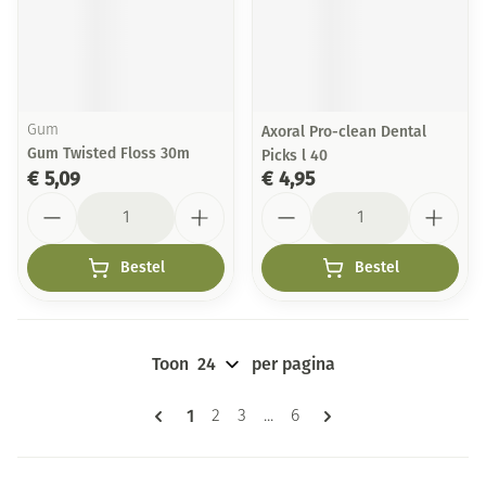
Gum
Axoral Pro-clean Dental
Gum Twisted Floss 30m
Picks l 40
€ 5,09
€ 4,95
Aantal
Aantal
Bestel
Bestel
Toon
per pagina
Pagina's
U lees momenteel pagina
1
Pagina
Pagina
Pagina
2
3
...
6