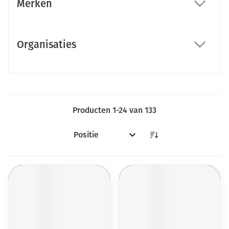
Merken
filter
Organisaties
filter
Producten
1
-
24
van
133
Sorteer op: