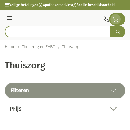
Ga naar de inhoud
Veilige betalingen
Apothekersadvies
Snelle beschikbaarheid
Menu
Zoek
Product, merk, categorie...
Home
/
Thuiszorg en EHBO
/
Thuiszorg
Thuiszorg
Filteren
Doorgaan naar productlijst
Prijs
filter