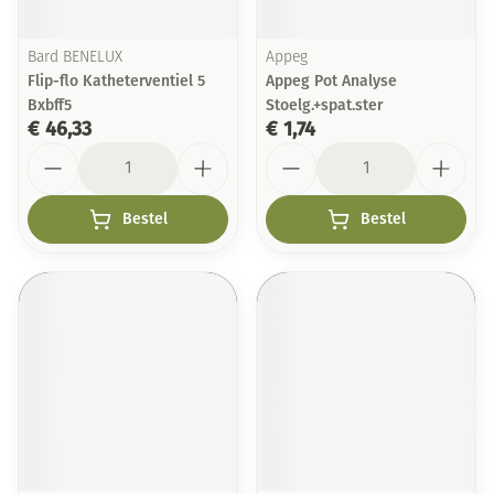
Bard BENELUX
Appeg
Flip-flo Katheterventiel 5
Appeg Pot Analyse
Bxbff5
Stoelg.+spat.ster
€ 46,33
€ 1,74
Aantal
Aantal
Bestel
Bestel