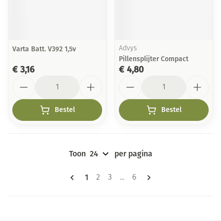
Varta Batt. V392 1,5v
Advys
Pillensplijter Compact
€ 3,16
€ 4,80
Aantal
Aantal
Bestel
Bestel
Toon
per pagina
Pagina's
U lees momenteel pagina
1
Pagina
Pagina
Pagina
2
3
...
6