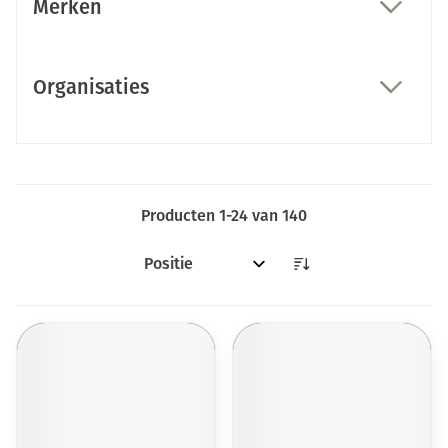
Merken
filter
Organisaties
filter
Producten
1
-
24
van
140
Sorteer op: