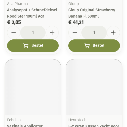
Aca Pharma
Gloup
Analysepot + Schroefdeksel
Gloup Original Strawberry
Rood Ster 100ml Aca
Banana Fl 500ml
€ 2,05
€ 41,21
Aantal
Aantal
Bestel
Bestel
Febelco
Henrotech
Vaginale Applicator
E-z Wrap Kussen Zacht Voor