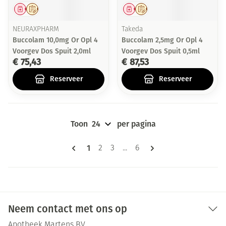
Geneesmiddel
Op voorschrift
Geneesmiddel
Op voorschrift
NEURAXPHARM
Takeda
Buccolam 10,0mg Or Opl 4
Buccolam 2,5mg Or Opl 4
Voorgev Dos Spuit 2,0ml
Voorgev Dos Spuit 0,5ml
€ 75,43
€ 87,53
Reserveer
Reserveer
Toon
per pagina
Pagina's
U lees momenteel pagina
1
Pagina
Pagina
Pagina
2
3
...
6
Neem contact met ons op
Apotheek Martens BV