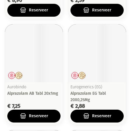
€ 8,90
€ 2,59
Reserveer
Reserveer
Geneesmiddel
Op voorschrift
Geneesmiddel
Op voorschrift
Aurobindo
Eurogenerics (EG)
Alprazolam AB Tabl 20x1mg
Alprazolam EG Tabl
20X0,25Mg
€ 7,25
€ 2,88
Reserveer
Reserveer