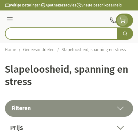
Ga naar de inhoud
Veilige betalingen
Apothekersadvies
Snelle beschikbaarheid
Menu
Zoek
Product, merk, categorie...
Home
/
Geneesmiddelen
/
Slapeloosheid, spanning en stress
Slapeloosheid, spanning en
stress
Filteren
Doorgaan naar productlijst
Prijs
filter