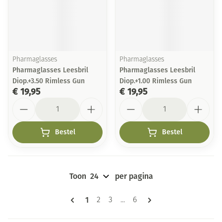
Pharmaglasses
Pharmaglasses
Pharmaglasses Leesbril
Pharmaglasses Leesbril
Diop.+3.50 Rimless Gun
Diop.+1.00 Rimless Gun
€ 19,95
€ 19,95
Aantal
Aantal
Bestel
Bestel
Toon
per pagina
Pagina's
U lees momenteel pagina
1
Pagina
Pagina
Pagina
2
3
...
6