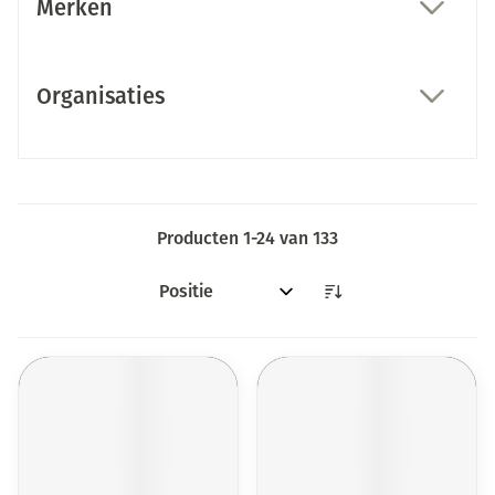
Merken
filter
Organisaties
filter
Producten
1
-
24
van
133
Sorteer op: