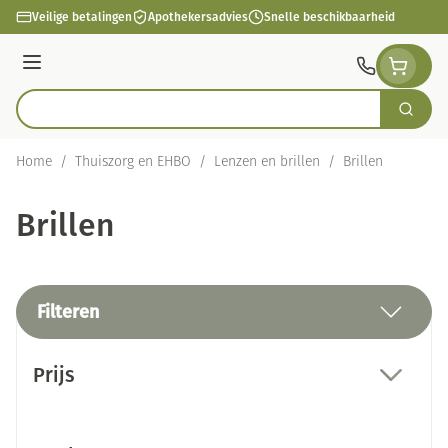
Ga naar de inhoud
Veilige betalingen
Apothekersadvies
Snelle beschikbaarheid
Menu
Zoek
Product, merk, categorie...
Home
/
Thuiszorg en EHBO
/
Lenzen en brillen
/
Brillen
Brillen
Filteren
Doorgaan naar productlijst
Prijs
filter