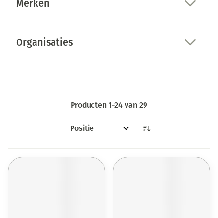
Merken
filter
Organisaties
filter
Producten
1
-
24
van
29
Sorteer op: