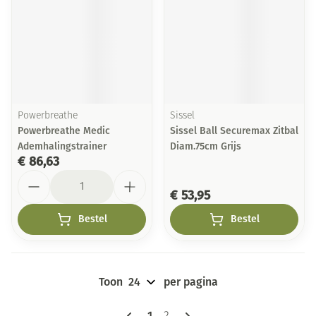
Powerbreathe
Sissel
Powerbreathe Medic
Sissel Ball Securemax Zitbal
Ademhalingstrainer
Diam.75cm Grijs
€ 86,63
Aantal
€ 53,95
Bestel
Bestel
Toon
per pagina
Pagina's
U lees momenteel pagina
1
Pagina