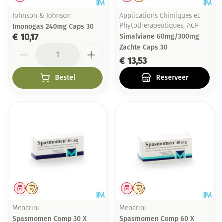
Johnson & Johnson
Applications Chimiques et
Imonogas 240mg Caps 30
Phytotherapeutiques, ACP
€ 10,17
Simalviane 60mg/300mg
Aantal
Zachte Caps 30
€ 13,53
Bestel
Reserveer
Geneesmiddel
Op voorschrift
Geneesmiddel
Op voorschrift
Menarini
Menarini
Spasmomen Comp 30 X
Spasmomen Comp 60 X