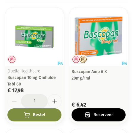
Geneesmiddel
Geneesmiddel
Op voorschrift
Opella Healthcare
Buscopan Amp 6 X
Buscopan 10mg Omhulde
20mg/1ml
Tabl 60
€ 17,98
Aantal
€ 6,42
Bestel
Reserveer