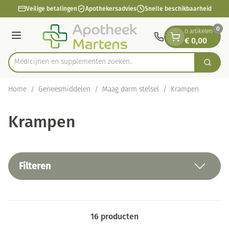
Dia 1 van 1
Ga naar de inhoud
Veilige betalingen
Apothekersadvies
Snelle beschikbaarheid
0
0 artikelen
€ 0,00
Menu
Medicijnen en supple
Zoek
Product, merk, categorie...
Home
/
Geneesmiddelen
/
Maag darm stelsel
/
Krampen
Krampen
Filteren
16
producten