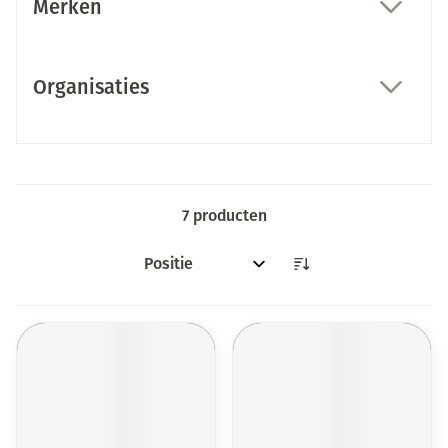
Merken
filter
Organisaties
filter
7
producten
Sorteer op: