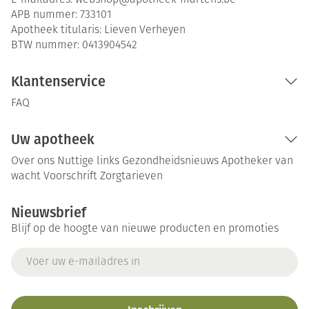
E-mailadres:
webshop@
apotheek-martens.be
APB nummer:
733101
Apotheek titularis:
Lieven Verheyen
BTW nummer:
0413904542
Klantenservice
FAQ
Uw apotheek
Over ons
Nuttige links
Gezondheidsnieuws
Apotheker van
wacht
Voorschrift
Zorgtarieven
Nieuwsbrief
Blijf op de hoogte van nieuwe producten en promoties
E-mail adres