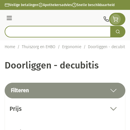
Ga naar de inhoud
Veilige betalingen
Apothekersadvies
Snelle beschikbaarheid
Menu
Zoek
Product, merk, categorie...
Home
/
Thuiszorg en EHBO
/
Ergonomie
/
Doorliggen - decubitis
Doorliggen - decubitis
Filteren
Doorgaan naar productlijst
Prijs
filter