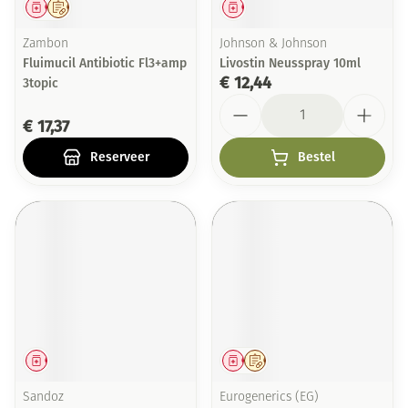
Geneesmiddel
Op voorschrift
Geneesmiddel
Zambon
Johnson & Johnson
Fluimucil Antibiotic Fl3+amp
Livostin Neusspray 10ml
€ 12,44
3topic
Aantal
€ 17,37
Reserveer
Bestel
Geneesmiddel
Geneesmiddel
Op voorschrift
Sandoz
Eurogenerics (EG)