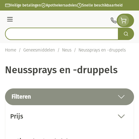
Ga naar de inhoud
Veilige betalingen
Apothekersadvies
Snelle beschikbaarheid
Menu
Zoek
Product, merk, categorie...
Home
/
Geneesmiddelen
/
Neus
/
Neussprays en -druppels
Neussprays en -druppels
Filteren
Doorgaan naar productlijst
Prijs
filter