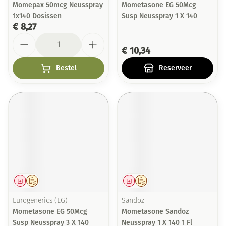
Momepax 50mcg Neusspray
Mometasone EG 50Mcg
1x140 Dosissen
Susp Neusspray 1 X 140
€ 8,27
Aantal
€ 10,34
Bestel
Reserveer
Geneesmiddel
Op voorschrift
Geneesmiddel
Op voorschrift
Eurogenerics (EG)
Sandoz
Mometasone EG 50Mcg
Mometasone Sandoz
Susp Neusspray 3 X 140
Neusspray 1 X 140 1 Fl