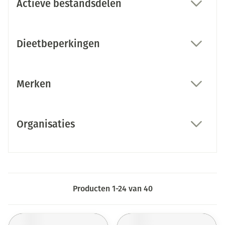
Actieve bestandsdelen
filter
Dieetbeperkingen
filter
Merken
filter
Organisaties
filter
Producten
1
-
24
van
40