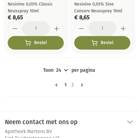
Nesivine 0,05% Classic
Nesivine 0,05% Sine
Neusspray 10ml
Conserv Neusspray 10ml
€ 8,65
€ 8,65
Aantal
Aantal
Bestel
Bestel
Toon
per pagina
Pagina's
U lees momenteel pagina
1
Pagina
2
Neem contact met ons op
Apotheek Martens BV