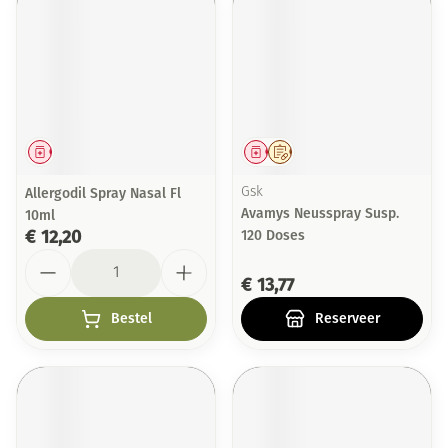
Geneesmiddel
Geneesmiddel
Op voorschrift
Allergodil Spray Nasal Fl
Gsk
Avamys Neusspray Susp.
10ml
€ 12,20
120 Doses
Aantal
€ 13,77
Bestel
Reserveer