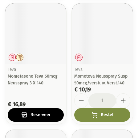
Geneesmiddel
Op voorschrift
Geneesmiddel
Teva
Teva
Mometasone Teva 50mcg
Mometeva Neusspray Susp
Neusspray 3 X 140
50mcg/verstuiv. Verst.140
€ 10,19
Aantal
€ 16,89
Reserveer
Bestel