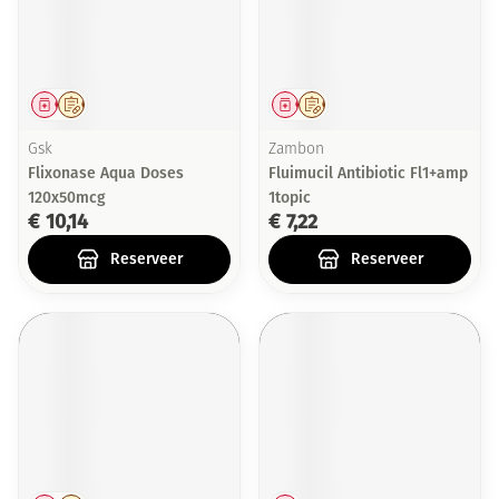
Geneesmiddel
Op voorschrift
Geneesmiddel
Op voorschrift
Gsk
Zambon
Flixonase Aqua Doses
Fluimucil Antibiotic Fl1+amp
120x50mcg
1topic
€ 10,14
€ 7,22
Reserveer
Reserveer