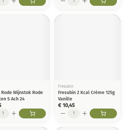
Fresubin
s Rode Wijnstok Rode
Fresubin 2 Kcal Crème 125g
ten S Ach 24
Vanille
5
€ 10,45
l
Aantal