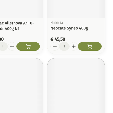
Toon meer
Arm
duw
Haar
Elleboog
Zelfbruiner
er
Enkel en voet
ac Allernova Ar+ 0-
Nutricia
Neocate Syneo 400g
dr 400g Nf
Toon meer
Scheren
n
00
€ 45,50
l
Aantal
ys en -druppels
CBD