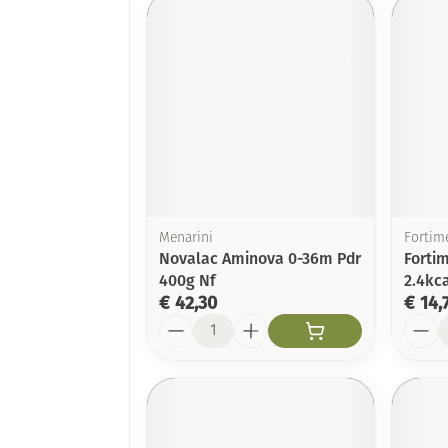
Menarini
Fortime
Novalac Aminova 0-36m Pdr
Forti
400g Nf
2.4kc
€ 42,30
€ 14,
Aantal
Aanta