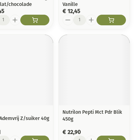
lat/chocolade
Vanille
45
€ 12,45
l
Aantal
Nutrilon Pepti Mct Pdr Blik
 Ademvrij Z/suiker 40g
450g
1
€ 22,90
l
Aantal