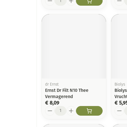
dr Ernst
Biolys
Ernst Dr Filt N10 Thee
Bioly
Vermagerend
Vruch
€ 8,09
€ 5,9
Aantal
Aanta