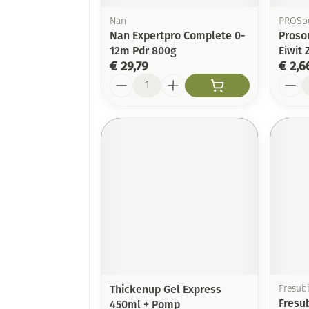
Nan
PROSo
Nan Expertpro Complete 0-
Proso
12m Pdr 800g
Eiwit 
€ 29,79
€ 2,6
Aantal
Aanta
Thickenup Gel Express
Fresub
Fresu
450ml + Pomp