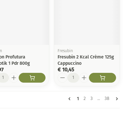
on
Fresubin
on Profutura
Fresubin 2 Kcal Crème 125g
otik 1 Pdr 800g
Cappuccino
97
€ 10,45
l
Aantal
Pagina's
U lees momenteel pagin
1
Pagina
Pagina
Pagina
2
3
...
38