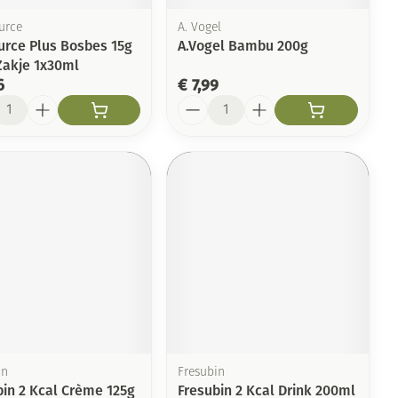
urce
A. Vogel
urce Plus Bosbes 15g
A.Vogel Bambu 200g
Zakje 1x30ml
6
€ 7,99
l
Aantal
in
Fresubin
bin 2 Kcal Crème 125g
Fresubin 2 Kcal Drink 200ml