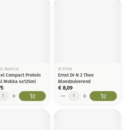
l, Nutricia
dr Ernst
mel Compact Protein
Ernst Dr N 2 Thee
al Mokka 4x125ml
Bloedzuiverend
75
€ 8,09
l
Aantal