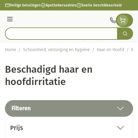
Ga naar de inhoud
Veilige betalingen
Apothekersadvies
Snelle beschikbaarheid
Menu
Zoek
Product, merk, categorie...
Home
/
Schoonheid, verzorging en hygiëne
/
Haar en Hoofd
/
Bes
Beschadigd haar en
hoofdirritatie
Filteren
Doorgaan naar productlijst
Prijs
filter