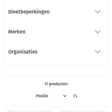
Dieetbeperkingen
filter
Merken
filter
Organisaties
filter
17
producten
Sorteer op: