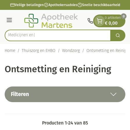
Dia 1 van 1
Ga naar de inhoud
Veilige betalingen
Apothekersadvies
Snelle beschikbaarheid
0
0 artikelen
€ 0,00
Menu
Zoek
Product, merk, categorie...
Home
/
Thuiszorg en EHBO
/
Wondzorg
/
Ontsmetting en Reinigi
Ontsmetting en Reiniging
Filteren
Producten
1
-
24
van
85