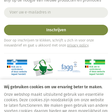
Blijf op de hoogte van nieuwe producten en promoties
E-mail adres
Inschrijven
Door op inschrijven te klikken, schrijft u zich in voor onze
nieuwsbrief en gaat u akkoord met onze
privacy policy
.
Wij gebruiken cookies om uw ervaring beter te maken.
Onze webshop maakt uitsluitend gebruik van essentiële
Juridische links
cookies. Deze cookies zijn noodzakelijk om onze website
te laten functioneren. We maken geen gebruik van andere
soorten cookies; daarom bieden we geen mogelijkheid om