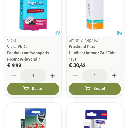
Vicks
Smith & Nephew
Vicks Vbr7e
Proshield Plus
Paediat.comf.vapopads
Huidbeschermer Zalf Tube
Rosmary-lavend 7
115g
€ 9,99
€ 30,42
Aantal
Aantal
Bestel
Bestel