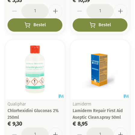
€ 3,55
€ 10,59
Aantal
Aantal
Bestel
Bestel
Qualiphar
Lamiderm
Chlorhexidini Gluconas 2%
Lamiderm Repair First Aid
250ml
Aseptic Clean.spray 50ml
€ 9,30
€ 8,95
Aantal
Aantal