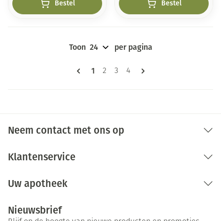
Bestel
Bestel
Toon
per pagina
Pagina's
U lees momenteel pagina
1
Pagina
Pagina
Pagina
2
3
4
Neem contact met ons op
Klantenservice
Uw apotheek
Nieuwsbrief