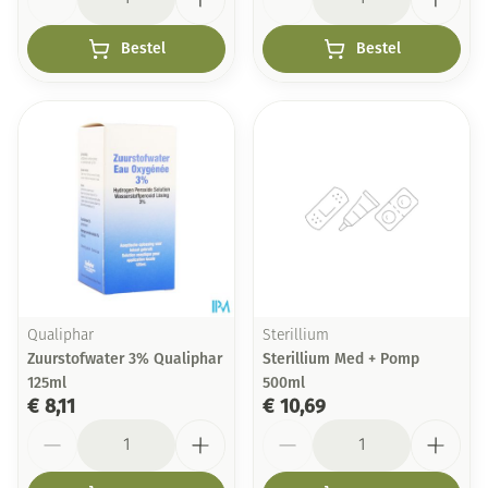
Bestel
Bestel
Qualiphar
Sterillium
Zuurstofwater 3% Qualiphar
Sterillium Med + Pomp
125ml
500ml
€ 8,11
€ 10,69
Aantal
Aantal