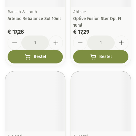
Bausch & Lomb
Abbvie
Artelac Rebalance Sol 10ml
Optive Fusion Ster Opl Fl
10ml
€ 17,28
€ 17,29
Aantal
Aantal
Bestel
Bestel