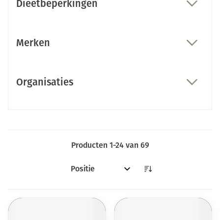
Dieetbeperkingen
filter
Merken
filter
Organisaties
filter
Producten
1
-
24
van
69
Sorteer op: