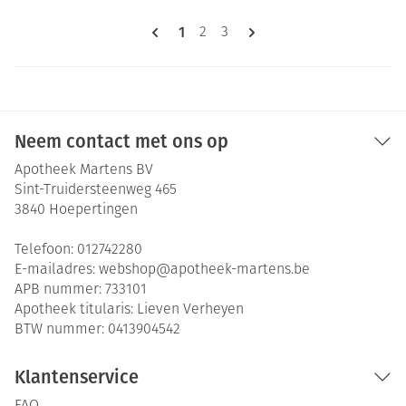
Pagina's
U lees momenteel pagina
1
Pagina
Pagina
2
3
Neem contact met ons op
Apotheek Martens BV
Sint-Truidersteenweg 465
3840
Hoepertingen
Telefoon:
012742280
E-mailadres:
webshop@
apotheek-martens.be
APB nummer:
733101
Apotheek titularis:
Lieven Verheyen
BTW nummer:
0413904542
Klantenservice