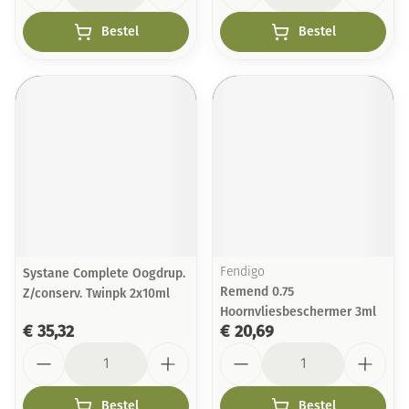
Bestel
Bestel
Systane Complete Oogdrup.
Fendigo
Remend 0.75
Z/conserv. Twinpk 2x10ml
Hoornvliesbeschermer 3ml
€ 35,32
€ 20,69
Aantal
Aantal
Bestel
Bestel