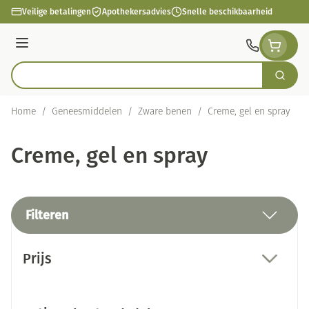
Ga naar de inhoud
Veilige betalingen
Apothekersadvies
Snelle beschikbaarheid
Menu
Zoek
Product, merk, categorie...
Home
/
Geneesmiddelen
/
Zware benen
/
Creme, gel en spray
Creme, gel en spray
Filteren
Doorgaan naar productlijst
Prijs
filter