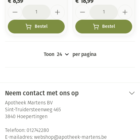
€ 8,59
€ 18,99
Aantal
Aantal
Bestel
Bestel
Toon
per pagina
Neem contact met ons op
Apotheek Martens BV
Sint-Truidersteenweg 465
3840
Hoepertingen
Telefoon:
012742280
E-mailadres:
webshop@
apotheek-martens.be