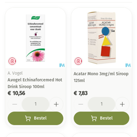
Geneesmiddel
Geneesmiddel
A. Vogel
Acatar Mono 3mg/ml Siroop
A.vogel Echinaforcemed Hot
125ml
Drink Siroop 100ml
€ 10,56
€ 7,83
Aantal
Aantal
Bestel
Bestel