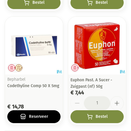
Bestel
Bestel
Geneesmiddel
Op voorschrift
Geneesmiddel
Bepharbel
Euphon Past. A Sucer -
Codethyline Comp 50 X 5mg
Zuigpast (nf) 50g
€ 7,44
Aantal
€ 14,78
Reserveer
Bestel