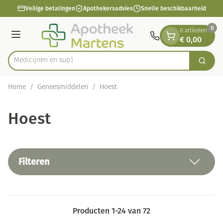
Dia 1 van 1
Ga naar de inhoud
Veilige betalingen
Apothekersadvies
Snelle beschikbaarheid
0
0 artikelen
€ 0,00
Menu
Zoek
Product, merk, categorie...
Home
/
Geneesmiddelen
/
Hoest
Hoest
Filteren
Producten
1
-
24
van
72