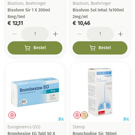
Bisolvon, Boehringer
Bisolvon, Boehringer
Bisolvon Sir 1 X 200ml
Bisolvon Sol Inhal 1x100ml
8mg/5ml
2mg/ml
€ 12,11
€ 10,46
Aantal
Aantal
Bestel
Bestel
Geneesmiddel
Geneesmiddel
Op voorschrift
Eurogenerics (EG)
Sterop
Bromhexine EG Tabl 50 X
Bronchodine Sir. 180ml