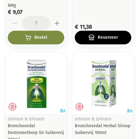
8Mg
€ 9,07
Aantal
€ 11,38
Bestel
Reserveer
Geneesmiddel
Geneesmiddel
Johnson & Johnson
Johnson & Johnson
Bronchosedal
Bronchosedal Herbal Siroop
Dextromethorp Sir Suikervrij
Suikervrij 100ml