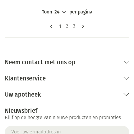
Toon
per pagina
Pagina's
U lees momenteel pagina
1
Pagina
Pagina
2
3
Neem contact met ons op
Klantenservice
Uw apotheek
Nieuwsbrief
Blijf op de hoogte van nieuwe producten en promoties
E-mail adres