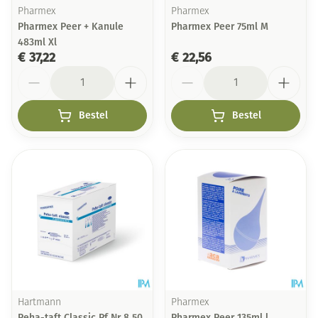
Pharmex
Pharmex
Pharmex Peer + Kanule
Pharmex Peer 75ml M
483ml Xl
€ 37,22
€ 22,56
Aantal
Aantal
Bestel
Bestel
Hartmann
Pharmex
Peha-taft Classic Pf Nr 8 50
Pharmex Peer 135ml l