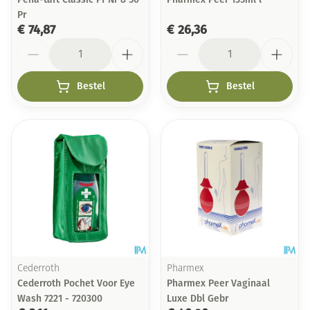
Pr
€ 74,87
€ 26,36
Aantal
Aantal
Bestel
Bestel
Cederroth
Pharmex
Cederroth Pochet Voor Eye
Pharmex Peer Vaginaal
Wash 7221 - 720300
Luxe Dbl Gebr