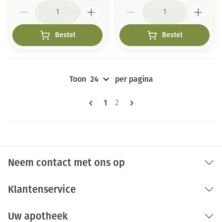
Aantal
Aantal
Bestel
Bestel
Toon
per pagina
Pagina's
U lees momenteel pagina
1
Pagina
2
Neem contact met ons op
Klantenservice
Uw apotheek