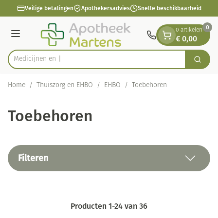
Dia 1 van 1
Ga naar de inhoud
Veilige betalingen
Apothekersadvies
Snelle beschikbaarheid
0
0 artikelen
€ 0,00
Menu
Zoek
Product, merk, categorie...
Home
/
Thuiszorg en EHBO
/
EHBO
/
Toebehoren
Toebehoren
Filteren
Producten
1
-
24
van
36