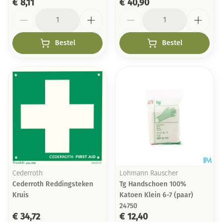
€ 8,11
€ 40,90
Aantal
Aantal
Bestel
Bestel
Cederroth
Lohmann Rauscher
Cederroth Reddingsteken
Tg Handschoen 100%
Kruis
Katoen Klein 6-7 (paar)
24750
€ 34,72
€ 12,40