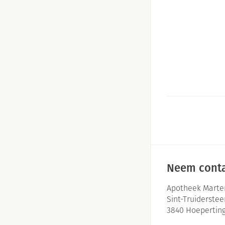
Neem conta
Apotheek Marte
Sint-Truiderste
3840
Hoepertin