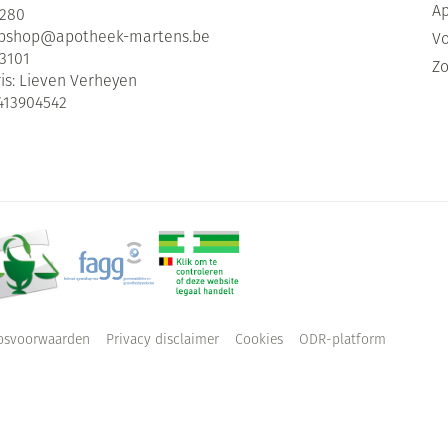
Ap
2280
bshop@
apotheek-martens.be
Vo
3101
Zo
is:
Lieven Verheyen
413904542
psvoorwaarden
Privacy disclaimer
Cookies
ODR-platform