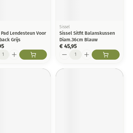
Toon meer
Arm
duw
Haar
Elleboog
Zelfbruiner
er
Enkel en voet
Sissel
l Pad Lendesteun Voor
Sissel Sitfit Balanskussen
Toon meer
back Grijs
Diam.36cm Blauw
Scheren
n
95
€ 45,95
l
Aantal
ys en -druppels
CBD