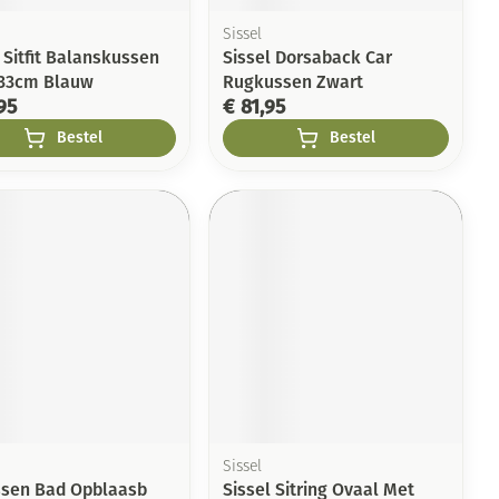
Sissel
 Sitfit Balanskussen
Sissel Dorsaback Car
33cm Blauw
Rugkussen Zwart
95
€ 81,95
Bestel
Bestel
Sissel
ssen Bad Opblaasb
Sissel Sitring Ovaal Met