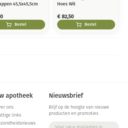
appen 45,5x45,5cm
Hoes Wit
00
€ 82,50
Bestel
Bestel
w apotheek
Nieuwsbrief
er ons
Blijf op de hoogte van nieuwe
producten en promoties
ttige links
ezondheidsnieuws
E-mail adres