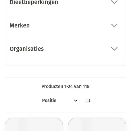
Dieetbeperkingen
filter
Merken
filter
Organisaties
filter
Producten
1
-
24
van
118
Sorteer op: