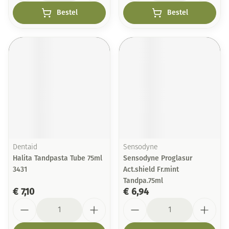
Bestel
Bestel
Dentaid
Sensodyne
Halita Tandpasta Tube 75ml
Sensodyne Proglasur
3431
Act.shield Fr.mint
Tandpa.75ml
€ 7,10
€ 6,94
Aantal
Aantal