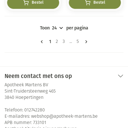
Bestel
Bestel
Toon
per pagina
Pagina's
U lees momenteel pagina
1
Pagina
Pagina
Pagina
2
3
...
5
Neem contact met ons op
Apotheek Martens BV
Sint-Truidersteenweg 465
3840
Hoepertingen
Telefoon:
012742280
E-mailadres:
webshop@
apotheek-martens.be
APB nummer:
733101