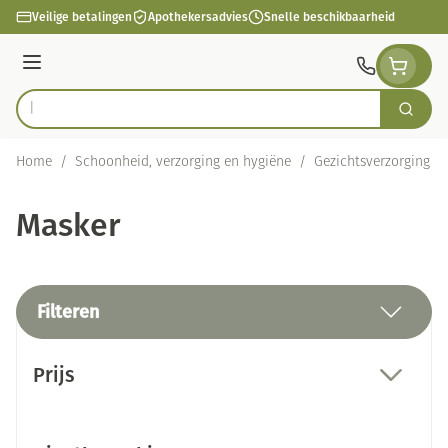
Ga naar de inhoud
Veilige betalingen
Apothekersadvies
Snelle beschikbaarheid
Menu
Zoek
Product, merk, categorie...
Home
/
Schoonheid, verzorging en hygiëne
/
Gezichtsverzorging
/
Masker
Filteren
Doorgaan naar productlijst
Prijs
filter