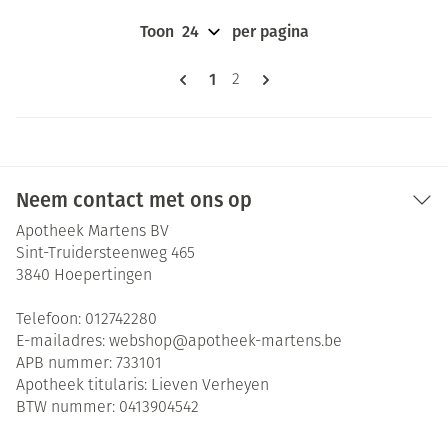
Toon
per pagina
Pagina's
U lees momenteel pagina
1
Pagina
2
Neem contact met ons op
Apotheek Martens BV
Sint-Truidersteenweg 465
3840
Hoepertingen
Telefoon:
012742280
E-mailadres:
webshop@
apotheek-martens.be
APB nummer:
733101
Apotheek titularis:
Lieven Verheyen
BTW nummer:
0413904542