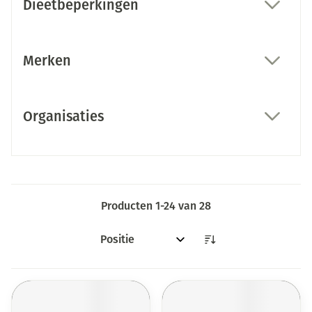
Dieetbeperkingen
filter
Merken
filter
Organisaties
filter
Producten
1
-
24
van
28
Sorteer op: