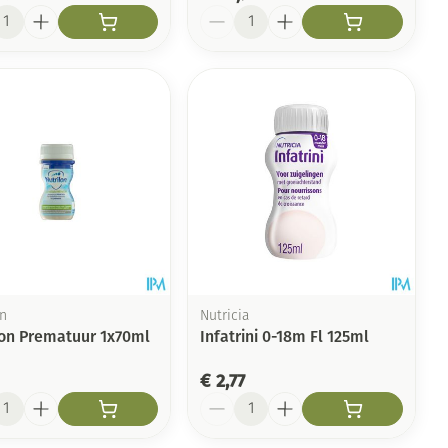
l
Aantal
on
Nutricia
lon Prematuur 1x70ml
Infatrini 0-18m Fl 125ml
€ 2,77
l
Aantal