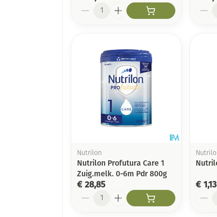
Aantal
Aanta
Nutrilon
Nutril
Nutrilon Profutura Care 1
Nutri
Zuig.melk. 0-6m Pdr 800g
€ 28,85
€ 1,13
Aantal
Aanta