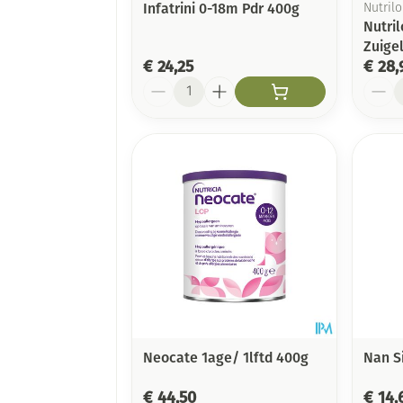
Infatrini 0-18m Pdr 400g
Nutril
Nutri
Zuige
€ 24,25
€ 28,
Aantal
Aanta
Neocate 1age/ 1lftd 400g
Nan S
€ 44,50
€ 14,