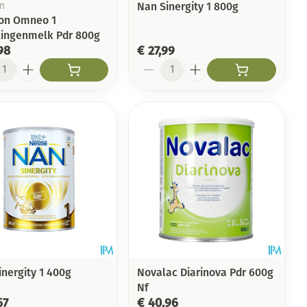
Nan Sinergity 1 800g
on
lon Omneo 1
lingenmelk Pdr 800g
98
€ 27,99
l
Aantal
inergity 1 400g
Novalac Diarinova Pdr 600g
Nf
67
€ 40,96