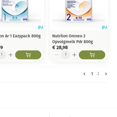
lon Ar 1 Eazypack 800g
Nutrilon Omneo 2
Opvolgmelk Pdr 800g
99
€ 28,98
l
Aantal
Pagina's
U lees momen
1
Pagina
2