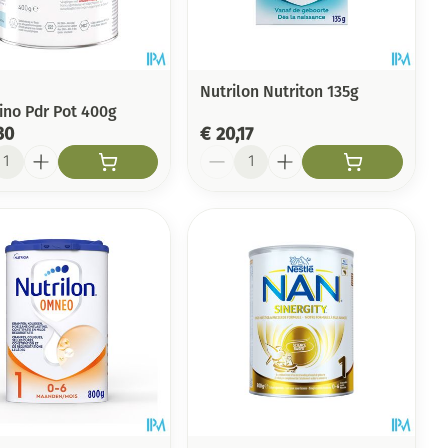
Toon meer
Arm
duw
Haar
Elleboog
Zelfbruiner
er
Enkel en voet
Nutrilon Nutriton 135g
ino Pdr Pot 400g
Toon meer
30
€ 20,17
Scheren
n
l
Aantal
ys en -druppels
CBD