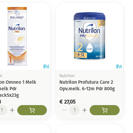
on
Nutrilon
lon Omneo 1 Melk
Nutrilon Profutura Care 2
melk Pdr
Opv.melk. 6-12m Pdr 800g
pack5x23g
3
€ 27,05
l
Aantal