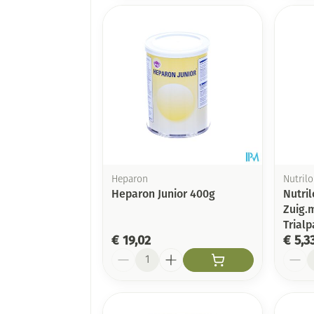
Heparon
Nutril
Heparon Junior 400g
Nutri
Zuig.
Trial
€ 19,02
€ 5,3
Aantal
Aanta