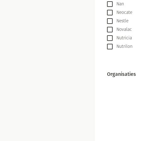
Nan
Massagebalsem en
Handhygiëne
Neocate
Manicure & pedic
Nestle
Hormonaal stelse
Novalac
Nutricia
Mond
Nutrilon
Droge mond
Elektrische tande
Interdentaal - flo
Organisaties
filter
Kunstgebit
Toon meer