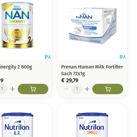
inergity 2 800g
Prenan Human Milk Fortifier
Sach 72x1g
99
€ 29,79
l
Aantal