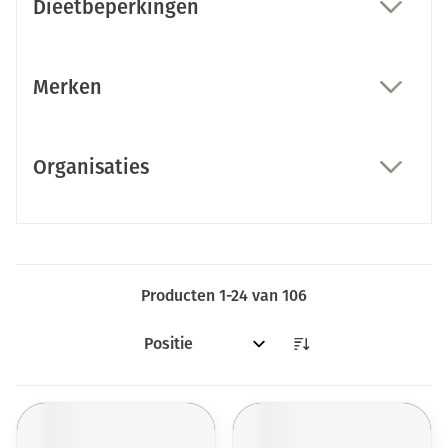
Dieetbeperkingen
filter
Merken
filter
Organisaties
filter
Producten
1
-
24
van
106
Sorteer op: