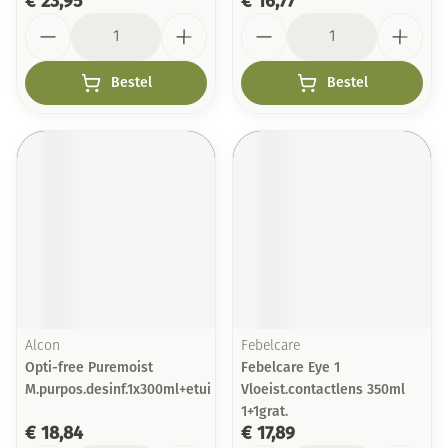
€ 23,95
€ 16,77
Aantal
Aantal
Bestel
Bestel
Alcon
Febelcare
Opti-free Puremoist
Febelcare Eye 1
M.purpos.desinf.1x300ml+etui
Vloeist.contactlens 350ml
1+1grat.
€ 18,84
€ 17,89