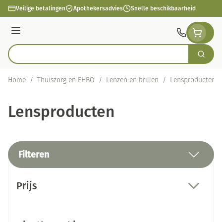
Ga naar de inhoud
Veilige betalingen
Apothekersadvies
Snelle beschikbaarheid
Menu
Zoek
Product, merk, categorie...
Home
/
Thuiszorg en EHBO
/
Lenzen en brillen
/
Lensproducten
Lensproducten
Filteren
Doorgaan naar productlijst
Prijs
filter