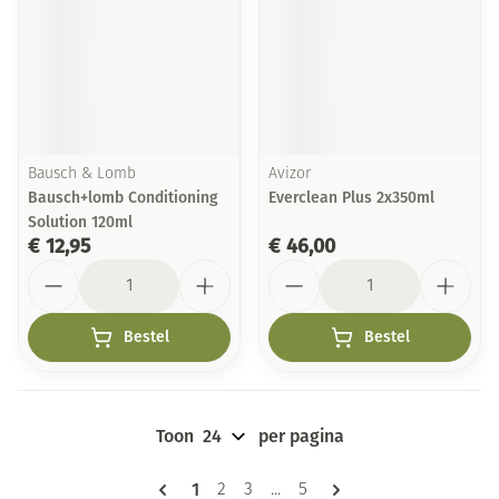
Bausch & Lomb
Avizor
Bausch+lomb Conditioning
Everclean Plus 2x350ml
Solution 120ml
€ 12,95
€ 46,00
Aantal
Aantal
Bestel
Bestel
Toon
per pagina
Pagina's
U lees momenteel pagina
1
Pagina
Pagina
Pagina
2
3
...
5