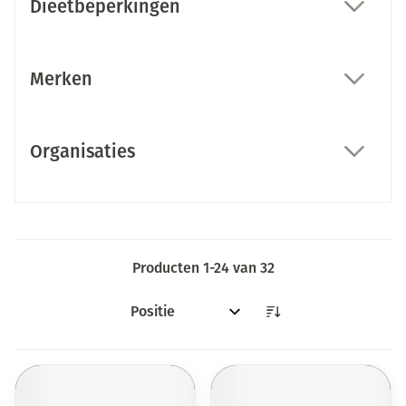
Dieetbeperkingen
filter
Merken
filter
Organisaties
filter
Producten
1
-
24
van
32
Sorteer op: