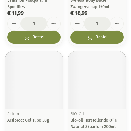
Lansinoh Postpartum
Weleda Body Butter
Spoelfles
Zwangerschap 150ml
€ 11,99
€ 18,99
Aantal
Aantal
Bestel
Bestel
Actiproct
BIO-OIL
Actiproct Gel Tube 30g
Bio-oil Herstellende Olie
Natural Z/parfum 200ml