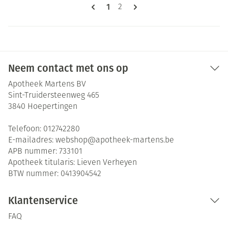
Pagina's
U lees momenteel pagina
1
Pagina
2
Neem contact met ons op
Apotheek Martens BV
Sint-Truidersteenweg 465
3840
Hoepertingen
Telefoon:
012742280
E-mailadres:
webshop@
apotheek-martens.be
APB nummer:
733101
Apotheek titularis:
Lieven Verheyen
BTW nummer:
0413904542
Klantenservice
FAQ