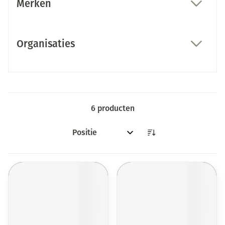
Merken
filter
Organisaties
filter
6
producten
Sorteer op: