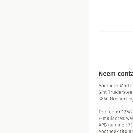
Neem conta
Apotheek Marte
Sint-Truiderste
3840
Hoepertin
Telefoon:
01274
E-mailadres:
we
APB nummer:
73
Apotheek titular