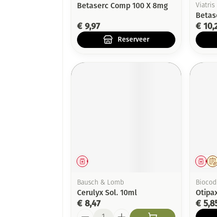
Betaserc Comp 100 X 8mg
Viatris
Betas
€ 9,97
€ 10,
Reserveer
Geneesmiddel
Gen
Bausch & Lomb
Biocod
Cerulyx Sol. 10ml
Otipax
€ 8,47
€ 5,8
Aantal