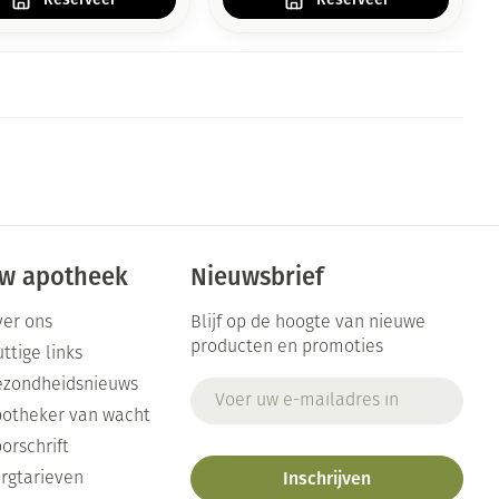
w apotheek
Nieuwsbrief
er ons
Blijf op de hoogte van nieuwe
producten en promoties
ttige links
ezondheidsnieuws
E-mail adres
otheker van wacht
orschrift
Inschrijven
rgtarieven