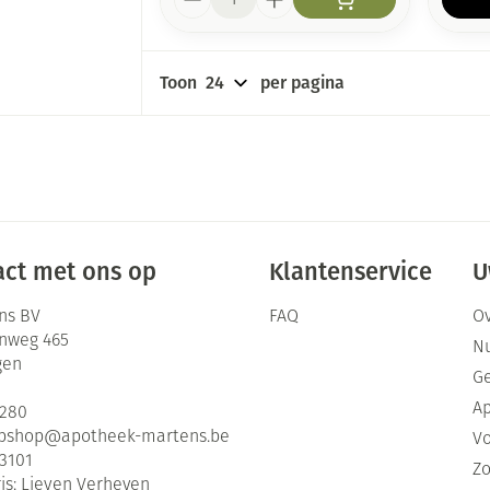
Toon
per pagina
ct met ons op
Klantenservice
U
ns BV
FAQ
Ov
enweg 465
Nu
gen
G
Ap
2280
bshop@
apotheek-martens.be
Vo
3101
Zo
is:
Lieven Verheyen