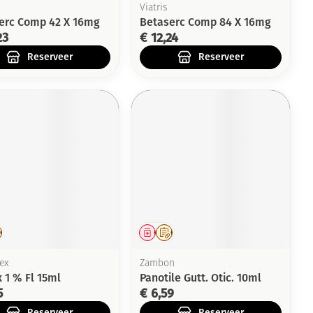
Viatris
erc Comp 42 X 16mg
Betaserc Comp 84 X 16mg
23
€ 12,24
Reserveer
Reserveer
eesmiddel
Op voorschrift
Geneesmiddel
Op voorschrift
ex
Zambon
 1 % Fl 15ml
Panotile Gutt. Otic. 10ml
5
€ 6,59
Reserveer
Reserveer