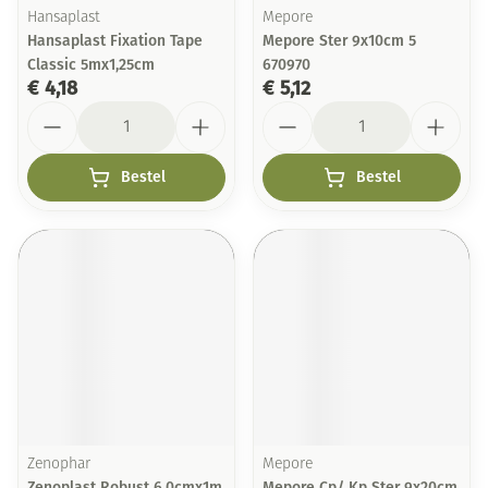
Hansaplast
Mepore
Hansaplast Fixation Tape
Mepore Ster 9x10cm 5
Classic 5mx1,25cm
670970
€ 4,18
€ 5,12
Aantal
Aantal
Bestel
Bestel
Zenophar
Mepore
Zenoplast Robust 6,0cmx1m
Mepore Cp/ Kp Ster 9x20cm