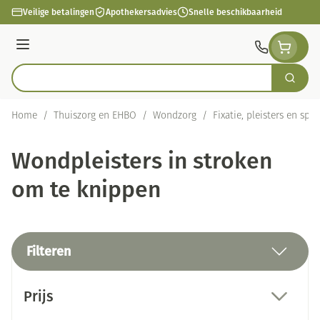
Ga naar de inhoud
Veilige betalingen
Apothekersadvies
Snelle beschikbaarheid
Menu
Zoek
Product, merk, categorie...
Home
/
Thuiszorg en EHBO
/
Wondzorg
/
Fixatie, pleisters en spra
Wondpleisters in stroken
om te knippen
Filteren
Doorgaan naar productlijst
Prijs
filter