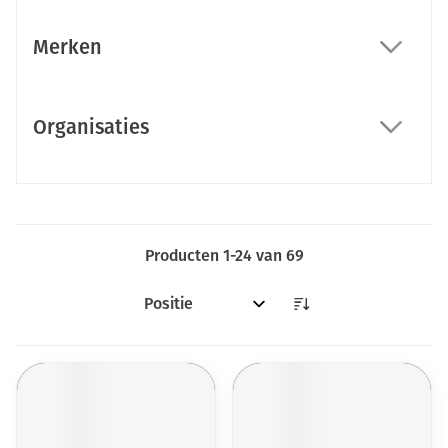
Merken
filter
Organisaties
filter
Producten
1
-
24
van
69
Sorteer op: