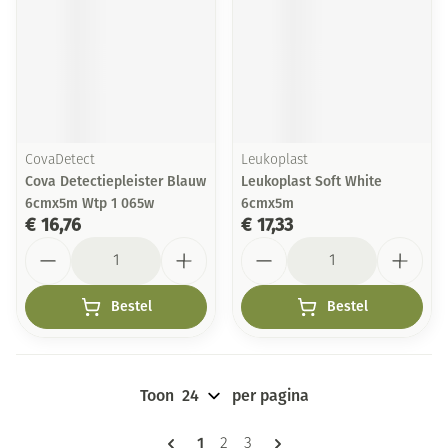
CovaDetect
Leukoplast
Cova Detectiepleister Blauw
Leukoplast Soft White
6cmx5m Wtp 1 065w
6cmx5m
€ 16,76
€ 17,33
Aantal
Aantal
Bestel
Bestel
Toon
per pagina
Pagina's
U lees momenteel pagina
1
Pagina
Pagina
2
3