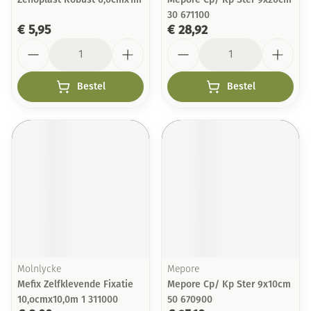
30 671100
€ 5,95
€ 28,92
Aantal
Aantal
Bestel
Bestel
Molnlycke
Mepore
Mefix Zelfklevende Fixatie
Mepore Cp/ Kp Ster 9x10cm
10,ocmx10,0m 1 311000
50 670900