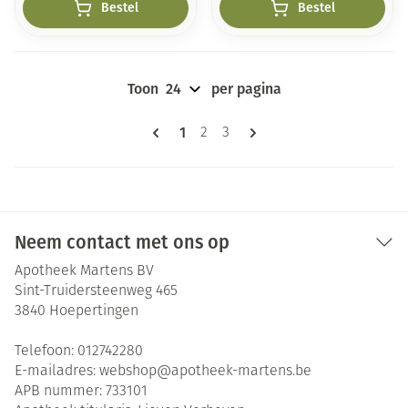
Bestel
Bestel
Toon
per pagina
Pagina's
U lees momenteel pagina
1
Pagina
Pagina
2
3
Neem contact met ons op
Apotheek Martens BV
Sint-Truidersteenweg 465
3840
Hoepertingen
Telefoon:
012742280
E-mailadres:
webshop@
apotheek-martens.be
APB nummer:
733101