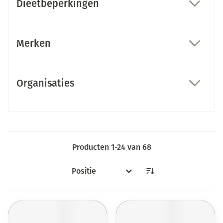
Dieetbeperkingen
filter
Merken
filter
Organisaties
filter
Producten
1
-
24
van
68
Sorteer op: