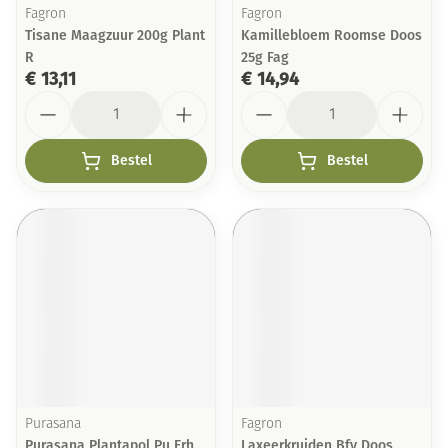
Fagron
Fagron
Tisane Maagzuur 200g Plant
Kamillebloem Roomse Doos
R
25g Fag
€ 13,11
€ 14,94
Aantal
Aantal
Bestel
Bestel
Purasana
Fagron
Purasana Plantapol Pu Erh
Laxeerkruiden Bfv Doos