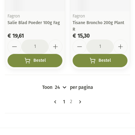
Fagron
Fagron
Salie Blad Poeder 100g Fag
Tisane Broncho 200g Plant
R
€ 19,61
€ 15,30
Aantal
Aantal
Bestel
Bestel
Toon
per pagina
Pagina's
U lees momenteel pagina
1
Pagina
2