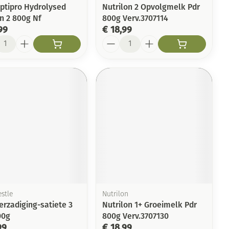
ptipro Hydrolysed
Nutrilon 2 Opvolgmelk Pdr
n 2 800g Nf
800g Verv.3707114
99
€ 18,99
l
Aantal
stle
Nutrilon
erzadiging-satiete 3
Nutrilon 1+ Groeimelk Pdr
00g
800g Verv.3707130
99
€ 18,99