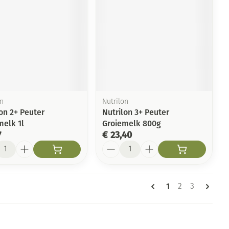
on
Nutrilon
on 2+ Peuter
Nutrilon 3+ Peuter
melk 1l
Groiemelk 800g
7
€ 23,40
l
Aantal
Pagina's
U lees momentee
1
Pagina
Pagina
2
3