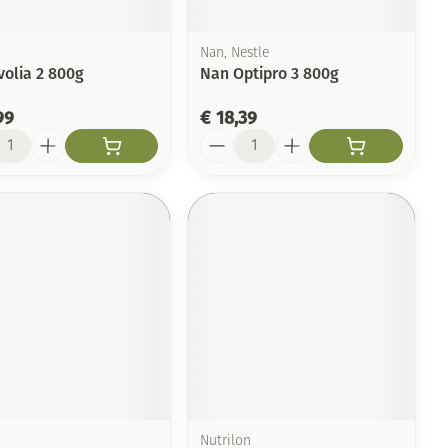
Nan, Nestle
volia 2 800g
Nan Optipro 3 800g
99
€ 18,39
l
Aantal
Nutrilon