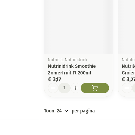
Nutricia, Nutrinidrink
Nutril
Nutrinidrink Smoothie
Nutril
Zomerfruit Fl 200ml
Groie
€ 3,17
€ 3,2
Aantal
Aanta
Toon
per pagina