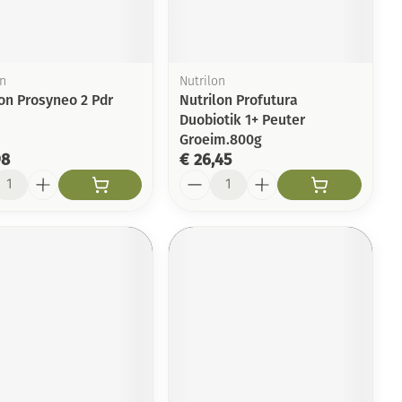
Toon meer
Arm
duw
Haar
Elleboog
Zelfbruiner
er
Enkel en voet
on
Nutrilon
lon Prosyneo 2 Pdr
Nutrilon Profutura
Toon meer
Duobiotik 1+ Peuter
Scheren
n
Groeim.800g
98
€ 26,45
ys en -druppels
l
Aantal
CBD