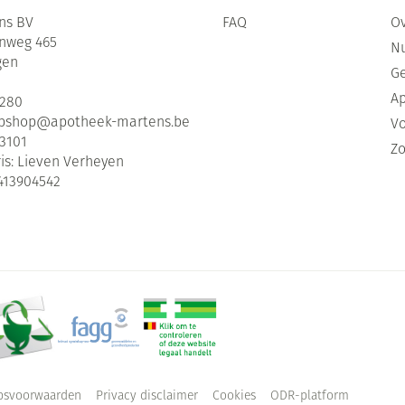
ns BV
FAQ
Ov
enweg 465
Nu
gen
G
Ap
2280
bshop@
apotheek-martens.be
Vo
3101
Zo
is:
Lieven Verheyen
413904542
psvoorwaarden
Privacy disclaimer
Cookies
ODR-platform