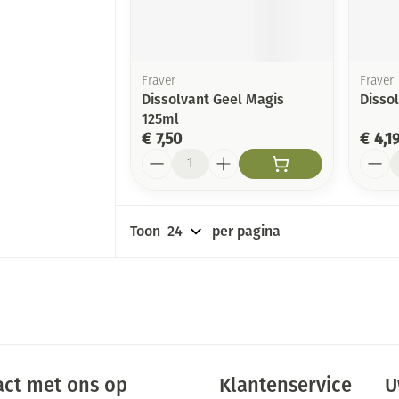
Nagellak
 inhalatie
Oor
Aerosoltherapie en zuurstof
Oogscha
Kalk- en schimmelnagels
Allergie
ure
Toon me
Aerosol toestellen
l
Nagelbijten
Fraver
Fraver
Neus
Aerosol accessoires
Dissolvant Geel Magis
Disso
Nagelversterkend
Snurken
125ml
Anti tumor middelen
Zuurstof
Tablette
€ 7,50
€ 4,1
Toon meer
Aantal
Aanta
Neusspra
nborstels
Supplementen
s
Toon
per pagina
ct met ons op
Klantenservice
U