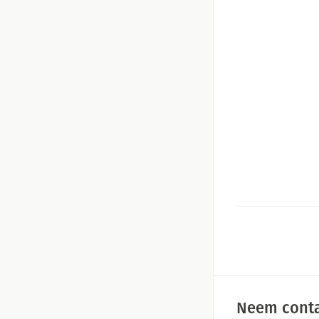
Massagebalsem en
Handhygiëne
Manicure & pedic
Hormonaal stelse
Mond
Droge mond
Elektrische tande
Interdentaal - flo
Kunstgebit
Toon meer
Neem conta