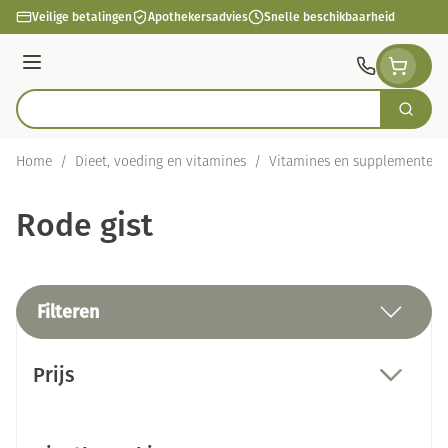
Ga naar de inhoud
Veilige betalingen
Apothekersadvies
Snelle beschikbaarheid
Menu
Zoek
Product, merk, categorie...
Home
/
Dieet, voeding en vitamines
/
Vitamines en supplementen
Rode gist
Filteren
Doorgaan naar productlijst
Prijs
filter