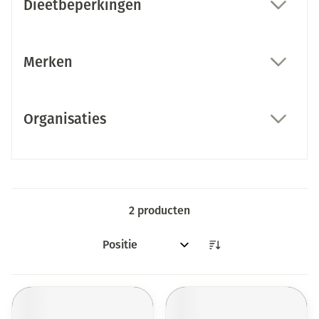
Dieetbeperkingen
filter
Merken
filter
Organisaties
filter
2
producten
Sorteer op: