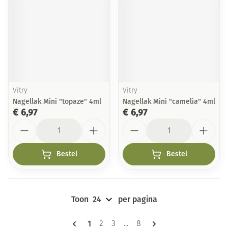
Vitry
Vitry
Nagellak Mini "topaze" 4ml
Nagellak Mini "camelia" 4ml
€ 6,97
€ 6,97
Aantal
Aantal
Bestel
Bestel
Toon
per pagina
Pagina's
U lees momenteel pagina
1
Pagina
Pagina
Pagina
2
3
...
8