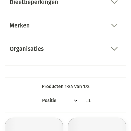
Dieetbeperkingen
filter
Merken
filter
Organisaties
filter
Producten
1
-
24
van
172
Sorteer op: