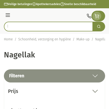
Ga naar de inhoud
Veilige betalingen
Apothekersadvies
Snelle beschikbaarheid
Menu
Zoek
Product, merk, categorie...
Home
/
Schoonheid, verzorging en hygiëne
/
Make-up
/
Nagellak
Nagellak
Filteren
Doorgaan naar productlijst
Prijs
filter